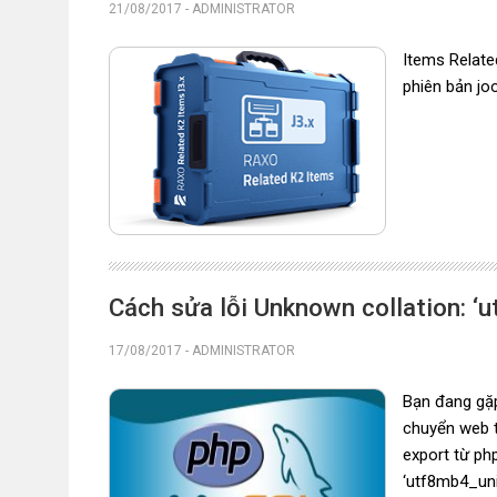
21/08/2017
-
ADMINISTRATOR
Items Relate
phiên bản jo
Cách sửa lỗi Unknown collation: 
17/08/2017
-
ADMINISTRATOR
Bạn đang gặp
chuyển web t
export từ ph
‘utf8mb4_un