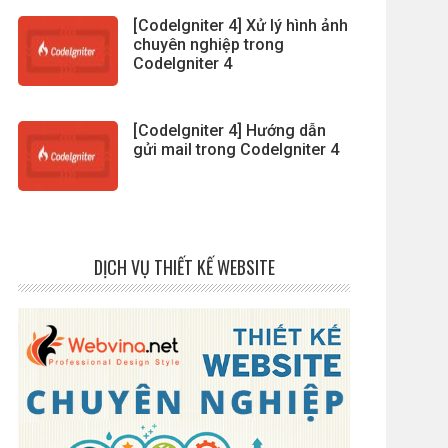
[CodeIgniter 4] Xử lý hình ảnh
chuyên nghiệp trong
CodeIgniter 4
[CodeIgniter 4] Hướng dẫn
gửi mail trong CodeIgniter 4
DỊCH VỤ THIẾT KẾ WEBSITE