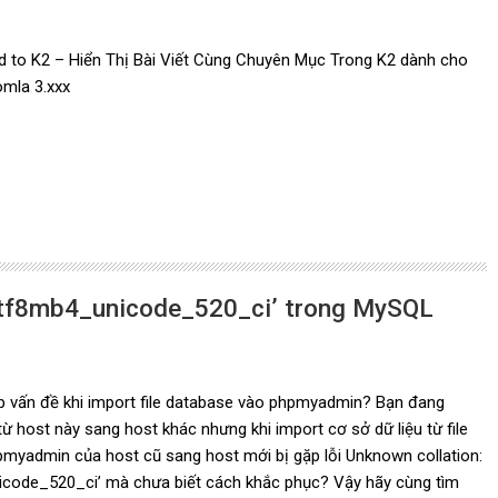
d to K2 – Hiển Thị Bài Viết Cùng Chuyên Mục Trong K2 dành cho
omla 3.xxx
‘utf8mb4_unicode_520_ci’ trong MySQL
 vấn đề khi import file database vào phpmyadmin? Bạn đang
ừ host này sang host khác nhưng khi import cơ sở dữ liệu từ file
pmyadmin của host cũ sang host mới bị gặp lỗi Unknown collation:
icode_520_ci’ mà chưa biết cách khắc phục? Vậy hãy cùng tìm