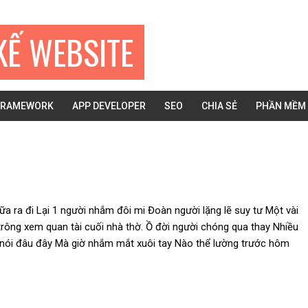
KẾ WEBSITE
FRAMEWORK
APP DEVELOPER
SEO
CHIA SẺ
PHẦN MỀM
nữa ra đi Lại 1 người nhắm đôi mi Đoàn người lặng lẽ suy tư Một vài
trông xem quan tài cuối nhà thờ. Ồ đời người chóng qua thay Nhiều
nói đâu đây Mà giờ nhắm mắt xuôi tay Nào thể lường trước hôm