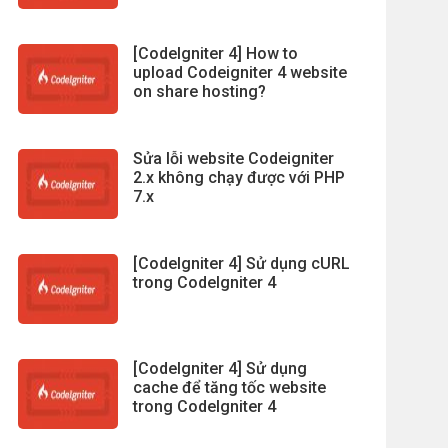
[CodeIgniter 4] How to
upload Codeigniter 4 website
on share hosting?
Sửa lỗi website Codeigniter
2.x không chạy được với PHP
7.x
[CodeIgniter 4] Sử dụng cURL
trong CodeIgniter 4
[CodeIgniter 4] Sử dụng
cache để tăng tốc website
trong CodeIgniter 4