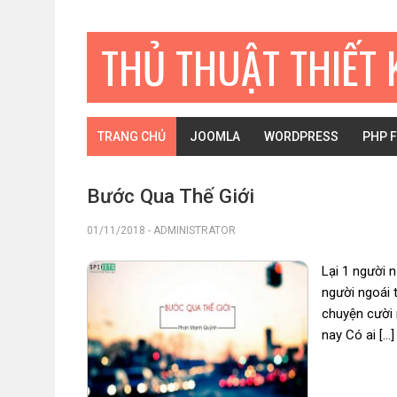
Bỏ
Skip
Bỏ
qua
to
qua
THỦ THUẬT THIẾT 
primary
main
primary
navigation
content
sidebar
TRANG CHỦ
JOOMLA
WORDPRESS
PHP 
Bước Qua Thế Giới
01/11/2018
-
ADMINISTRATOR
Lại 1 người 
người ngoái 
chuyện cười 
nay Có ai […]