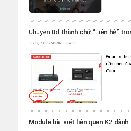
Chuyển 0đ thành chữ “Liên hệ” t
21/08/2017
-
ADMINISTRATOR
Đoạn code dư
cần chèn đoạ
được
Module bài viết liên quan K2 dành