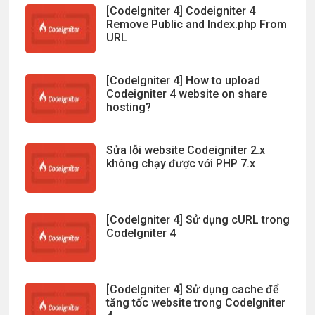
[CodeIgniter 4] Codeigniter 4
Remove Public and Index.php From
URL
[CodeIgniter 4] How to upload
Codeigniter 4 website on share
hosting?
Sửa lỗi website Codeigniter 2.x
không chạy được với PHP 7.x
[CodeIgniter 4] Sử dụng cURL trong
CodeIgniter 4
[CodeIgniter 4] Sử dụng cache để
tăng tốc website trong CodeIgniter