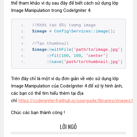
thể tham khảo ví dụ sau đây để biết cách sử dụng lớp
Image Manipulation trong CodeIgniter 4:
//Khởi tạo đối tượng image
$image
 = 
Config\Services::image
()
;
//Tạo thumbnail
$image
->
withFile
(
'path/to/image.jpg'
)
->
fit
(
100
, 
100
, 
'center'
)
->
save
(
'path/to/thumbnail.jpg'
)
;
Trên đây chỉ là một ví dụ đơn giản về việc sử dụng lớp
Image Manipulation của CodeIgniter 4 để xử lý hình ảnh,
các bạn có thể tìm hiểu thêm tại địa
chỉ
https://codeigniter4.github.io/userguide/libraries/images.ht
Chúc các bạn thành công !
LỜI NGỎ
Sidebar
chính