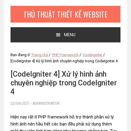
Bỏ
Skip
Bỏ
qua
to
qua
THỦ THUẬT THIẾT KẾ WEBSITE
primary
main
primary
navigation
content
sidebar
MENU
Bạn đang ở:
Trang chủ
/
PHP Framework
/
Codeigniter
/
[CodeIgniter 4] Xử lý hình ảnh chuyên nghiệp trong CodeIgniter 4
[CodeIgniter 4] Xử lý hình ảnh
chuyên nghiệp trong CodeIgniter
4
22/04/2021
-
ADMINISTRATOR
Hiện nay rất ít PHP framework hỗ trợ thành phần xử lý
hình ảnh nên hầu hết các bạn đều phải sử dụng thêm