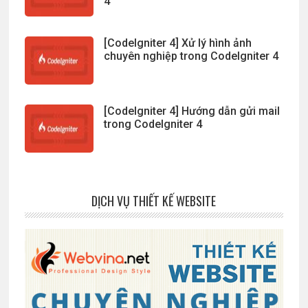
4
[CodeIgniter 4] Xử lý hình ảnh
chuyên nghiệp trong CodeIgniter 4
[CodeIgniter 4] Hướng dẫn gửi mail
trong CodeIgniter 4
DỊCH VỤ THIẾT KẾ WEBSITE