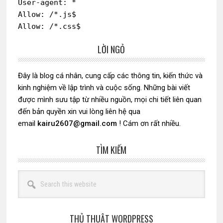
User-agent: *

Allow: /*.js$

Allow: /*.css$
LỜI NGỎ
Sidebar
chính
Đây là blog cá nhân, cung cấp các thông tin, kiến thức và
kinh nghiệm về lập trình và cuộc sống. Những bài viết
được mình sưu tập từ nhiều nguồn, mọi chi tiết liên quan
đến bản quyền xin vui lòng liên hệ qua
email
kairu2607@gmail.com
! Cám ơn rất nhiều.
TÌM KIẾM
Search
this
website
THỦ THUẬT WORDPRESS