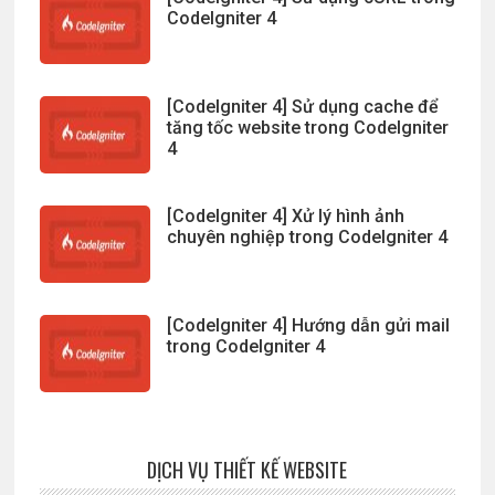
CodeIgniter 4
[CodeIgniter 4] Sử dụng cache để
tăng tốc website trong CodeIgniter
4
[CodeIgniter 4] Xử lý hình ảnh
chuyên nghiệp trong CodeIgniter 4
[CodeIgniter 4] Hướng dẫn gửi mail
trong CodeIgniter 4
DỊCH VỤ THIẾT KẾ WEBSITE