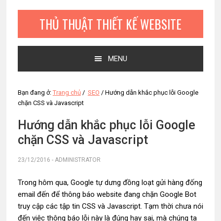
Bỏ
Skip
Bỏ
qua
to
qua
THỦ THUẬT THIẾT KẾ WEBSITE
primary
main
primary
navigation
content
sidebar
MENU
Bạn đang ở:
Trang chủ
/
SEO
/
Hướng dẫn khắc phục lỗi Google
chặn CSS và Javascript
Hướng dẫn khắc phục lỗi Google
chặn CSS và Javascript
23/12/2016
-
ADMINISTRATOR
Trong hôm qua, Google tự dưng đồng loạt gửi hàng đống
email đến để thông báo website đang chặn Google Bot
truy cập các tập tin CSS và Javascript. Tạm thời chưa nói
đến việc thông báo lỗi này là đúng hay sai, mà chúng ta