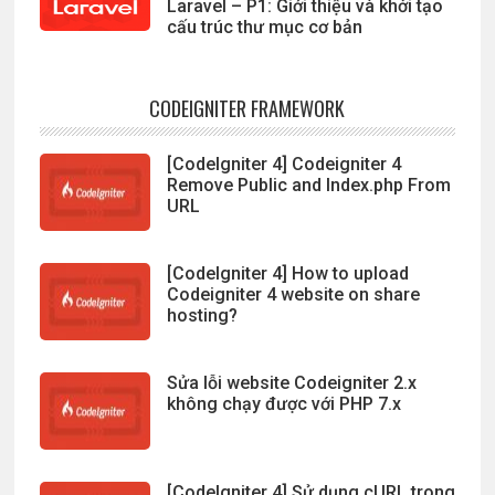
Laravel – P1: Giới thiệu và khởi tạo
cấu trúc thư mục cơ bản
CODEIGNITER FRAMEWORK
[CodeIgniter 4] Codeigniter 4
Remove Public and Index.php From
URL
[CodeIgniter 4] How to upload
Codeigniter 4 website on share
hosting?
Sửa lỗi website Codeigniter 2.x
không chạy được với PHP 7.x
[CodeIgniter 4] Sử dụng cURL trong