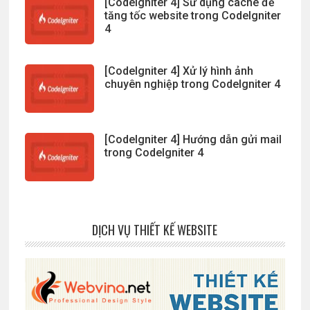
[CodeIgniter 4] Sử dụng cache để
tăng tốc website trong CodeIgniter
4
[CodeIgniter 4] Xử lý hình ảnh
chuyên nghiệp trong CodeIgniter 4
[CodeIgniter 4] Hướng dẫn gửi mail
trong CodeIgniter 4
DỊCH VỤ THIẾT KẾ WEBSITE