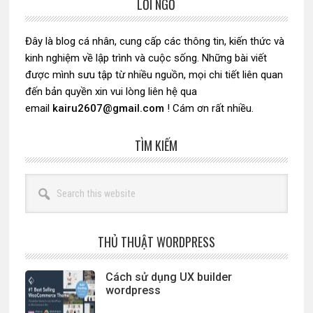
LỜI NGỎ
Sidebar
chính
Đây là blog cá nhân, cung cấp các thông tin, kiến thức và
kinh nghiệm về lập trình và cuộc sống. Những bài viết
được mình sưu tập từ nhiều nguồn, mọi chi tiết liên quan
đến bản quyền xin vui lòng liên hệ qua
email
kairu2607@gmail.com
! Cám ơn rất nhiều.
TÌM KIẾM
Search
this
website
THỦ THUẬT WORDPRESS
Cách sử dụng UX builder
wordpress