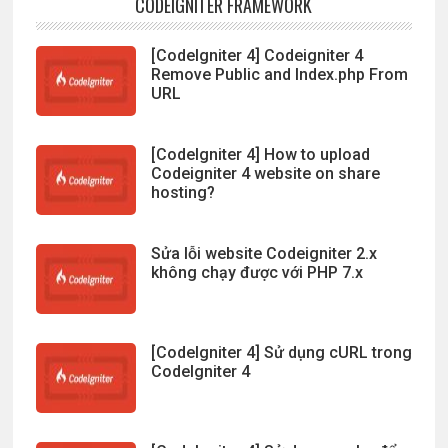
CODEIGNITER FRAMEWORK
[CodeIgniter 4] Codeigniter 4
Remove Public and Index.php From
URL
[CodeIgniter 4] How to upload
Codeigniter 4 website on share
hosting?
Sửa lỗi website Codeigniter 2.x
không chạy được với PHP 7.x
[CodeIgniter 4] Sử dụng cURL trong
CodeIgniter 4