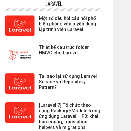
LARAVEL
Một số câu hỏi câu hỏi phổ
biến phỏng vấn tuyển dụng
lập trình viên Laravel
Thiết kế cấu trúc folder
HMVC cho Laravel
)
)
 / 
floatval
(
$regular_price
)
)
 * 
100
)
;
Tại sao lại sử dụng Laravel
Service và Repository
Pattern?
[Laravel 7] Tổ chức theo
dạng Package/Module trong
ứng dụng Laravel – P3: khai
báo config, translation,
helpers và migrations