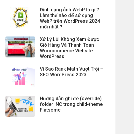
Định dạng ảnh WebP là gì ?
Làm thế nào để sử dụng
WebP trên WordPress 2024
mới nhất ?
Xử Lý Lỗi Không Xem Được
Giỏ Hàng Và Thanh Toán
an>'
;
Woocommerce Website
WordPress
Vì Sao Rank Math Vượt Trội –
SEO WordPress 2023
Hướng dẫn ghi đè (override)
 / 
floatval
(
$regular_price
)
)
 * 
100
)
;
folder INC trong child-theme
Flatsome