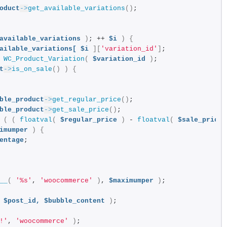
oduct
->
get_available_variations
()
;
available_variations
)
; ++ 
$i
)
{
ailable_variations[
$i
][
'variation_id'
]
;
WC_Product_Variation
(
$variation_id
)
;
t
->
is_on_sale
()
)
{
ble_product
->
get_regular_price
()
;
ble_product
->
get_sale_price
()
;
(
(
floatval
(
$regular_price
)
 - 
floatval
(
$sale_price
imumper
)
{
entage
;
__
(
'%s'
, 
'woocommerce'
)
, 
$maximumper
)
;
$post_id,
$bubble_content
)
;
!'
, 
'woocommerce'
)
;