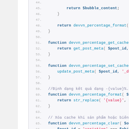
return
$bubble_content
;
}
return
devvn_percentage_format
(
}
function
devvn_percentage_get_cache
return
get_post_meta
(
$post_id,
}
function
devvn_percentage_set_cache
update_post_meta
(
$post_id,
'_d
}
//Định dạng kết quả dạng -{value}%.
function
devvn_percentage_format
(
$
return
str_replace
(
'{value}'
, 
}
// Xóa cache khi sản phẩm hoặc biến
function
devvn_percentage_clear
(
$o