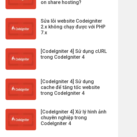
on share hosting?
Sửa lỗi website Codeigniter
2.x không chạy được với PHP
7.x
[CodeIgniter 4] Sử dụng cURL
trong CodeIgniter 4
[CodeIgniter 4] Sử dụng
cache để tăng tốc website
trong CodeIgniter 4
[CodeIgniter 4] Xử lý hình ảnh
chuyên nghiệp trong
CodeIgniter 4