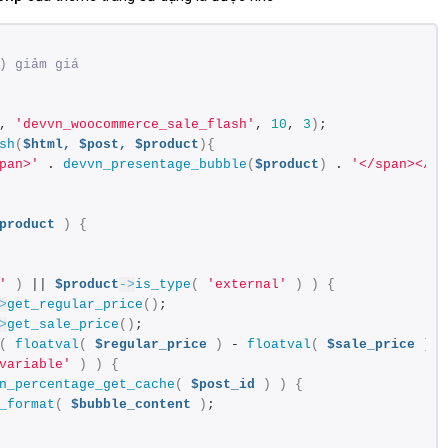
) giảm giá
, 
'devvn_woocommerce_sale_flash'
, 
10
, 
3
)
;
sh
(
$html,
$post,
$product
){
pan>'
 . 
devvn_presentage_bubble
(
$product
)
 . 
'</span></sp
product
)
{
'
)
 || 
$product
->
is_type
(
'external'
)
)
{
>
get_regular_price
()
;
>
get_sale_price
()
;
(
floatval
(
$regular_price
)
 - 
floatval
(
$sale_price
)
)
variable'
)
)
{
n_percentage_get_cache
(
$post_id
)
)
{
_format
(
$bubble_content
)
;