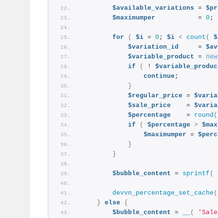
$available_variations
 = 
$pr
$maximumper
           = 
0
;
for
(
$i
 = 
0
; 
$i
<
count
(
$
$variation_id
     = 
$av
$variable_product
 = 
new
if
(
 ! 
$variable_produc
continue
;
}
$regular_price
 = 
$varia
$sale_price
    = 
$varia
$percentage
    = 
round
(
if
(
$percentage
>
$max
$maximumper
 = 
$perc
}
}
$bubble_content
 = 
sprintf
(
devvn_percentage_set_cache
(
}
else
{
$bubble_content
 = 
__
(
'Sale