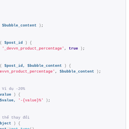
$bubble_content
)
;
(
$post_id
)
{
'_devvn_product_percentage'
, 
true
)
;
(
$post_id,
$bubble_content
)
{
evvn_product_percentage'
, 
$bubble_content
)
;
 Ví dụ -20%
value
)
{
$value,
'-{value}%'
)
;
 thể thay đổi
bject
)
{