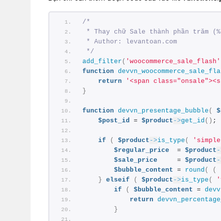
/*
 * Thay chữ Sale thành phần trăm (%
 * Author: levantoan.com
 */
add_filter
(
'woocommerce_sale_flash'
function
devvn_woocommerce_sale_fla
return
'<span class="onsale"><s
}
function
devvn_presentage_bubble
(
$
$post_id
 = 
$product
->
get_id
()
;
if
(
$product
->
is_type
(
'simple
$regular_price
  = 
$product
-
$sale_price
     = 
$product
-
$bubble_content
 = 
round
(
(
}
elseif
(
$product
->
is_type
(
'
if
(
$bubble_content
 = 
devv
return
devvn_percentage
}