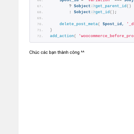
$post_id
 = 
'variation'
 === 
$obj
        ? 
$object
->
get_parent_id
()
        : 
$object
->
get_id
()
;
delete_post_meta
(
$post_id,
'_d
}
add_action
(
'woocommerce_before_pro
Chúc các bạn thành công ^^