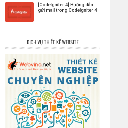
[CodeIgniter 4] Hướng dẫn
gửi mail trong CodeIgniter 4
DỊCH VỤ THIẾT KẾ WEBSITE