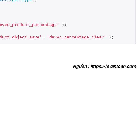
ect
->
get_type
()
evvn_product_percentage'
)
;
duct_object_save'
, 
'devvn_percentage_clear'
)
;
Nguồn : https://levantoan.com