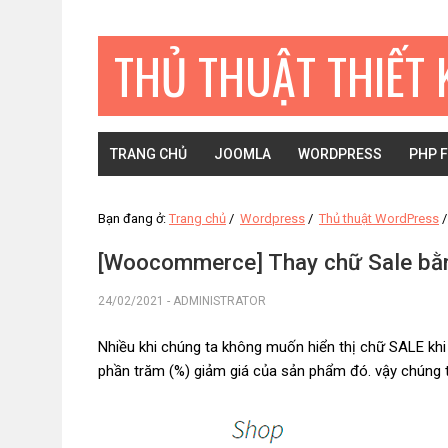
Bỏ
Skip
Bỏ
qua
to
qua
THỦ THUẬT THIẾT 
primary
main
primary
navigation
content
sidebar
TRANG CHỦ
JOOMLA
WORDPRESS
PHP 
Bạn đang ở:
Trang chủ
/
Wordpress
/
Thủ thuật WordPress
/
[Woocommerce] Thay chữ Sale bằ
24/02/2021
-
ADMINISTRATOR
Nhiều khi chúng ta không muốn hiển thị chữ SALE khi
phần trăm (%) giảm giá của sản phẩm đó. vậy chúng t