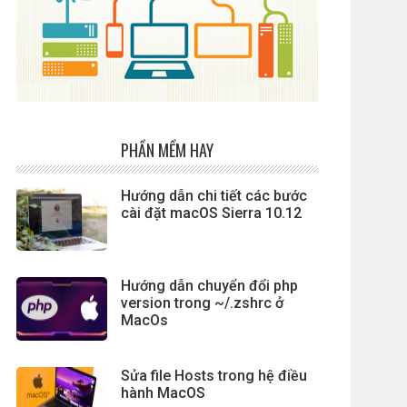
PHẦN MỀM HAY
Hướng dẫn chi tiết các bước
cài đặt macOS Sierra 10.12
Hướng dẫn chuyển đổi php
version trong ~/.zshrc ở
MacOs
Sửa file Hosts trong hệ điều
hành MacOS