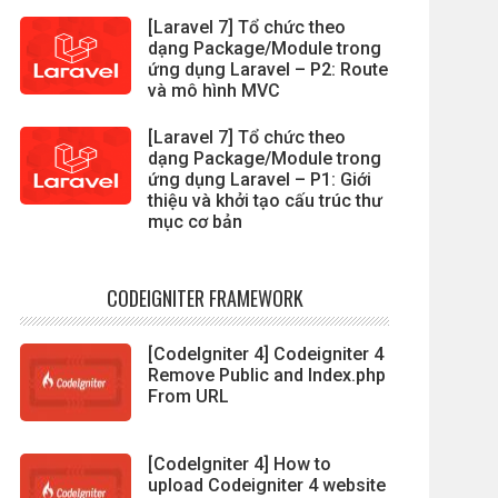
[Laravel 7] Tổ chức theo
dạng Package/Module trong
ứng dụng Laravel – P2: Route
và mô hình MVC
[Laravel 7] Tổ chức theo
dạng Package/Module trong
ứng dụng Laravel – P1: Giới
thiệu và khởi tạo cấu trúc thư
mục cơ bản
CODEIGNITER FRAMEWORK
[CodeIgniter 4] Codeigniter 4
Remove Public and Index.php
From URL
[CodeIgniter 4] How to
upload Codeigniter 4 website