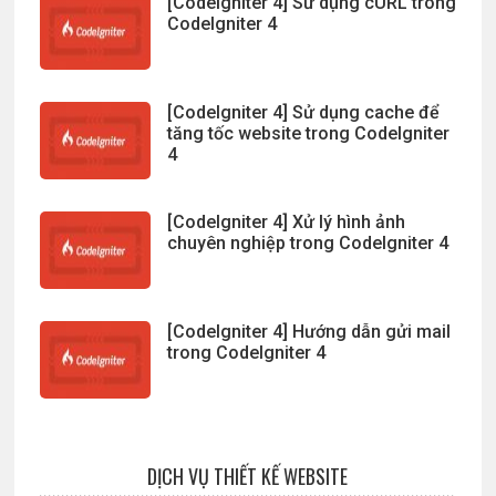
[CodeIgniter 4] Sử dụng cURL trong
CodeIgniter 4
[CodeIgniter 4] Sử dụng cache để
tăng tốc website trong CodeIgniter
4
[CodeIgniter 4] Xử lý hình ảnh
chuyên nghiệp trong CodeIgniter 4
[CodeIgniter 4] Hướng dẫn gửi mail
trong CodeIgniter 4
DỊCH VỤ THIẾT KẾ WEBSITE