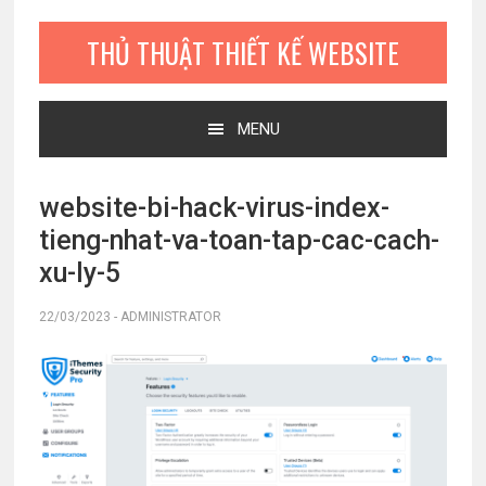
Bỏ
Skip
Bỏ
qua
to
qua
THỦ THUẬT THIẾT KẾ WEBSITE
primary
main
primary
navigation
content
sidebar
MENU
website-bi-hack-virus-index-
tieng-nhat-va-toan-tap-cac-cach-
xu-ly-5
22/03/2023
-
ADMINISTRATOR