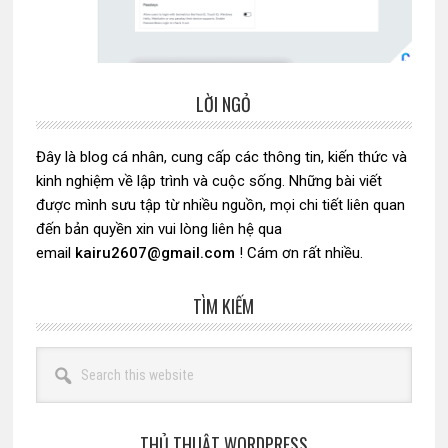
LỜI NGỎ
Sidebar
chính
Đây là blog cá nhân, cung cấp các thông tin, kiến thức và
kinh nghiệm về lập trình và cuộc sống. Những bài viết
được mình sưu tập từ nhiều nguồn, mọi chi tiết liên quan
đến bản quyền xin vui lòng liên hệ qua
email
kairu2607@gmail.com
! Cám ơn rất nhiều.
TÌM KIẾM
Search
this
website
THỦ THUẬT WORDPRESS