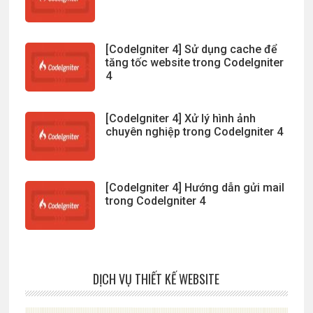
[CodeIgniter 4] Sử dụng cache để
tăng tốc website trong CodeIgniter
4
[CodeIgniter 4] Xử lý hình ảnh
chuyên nghiệp trong CodeIgniter 4
[CodeIgniter 4] Hướng dẫn gửi mail
trong CodeIgniter 4
DỊCH VỤ THIẾT KẾ WEBSITE