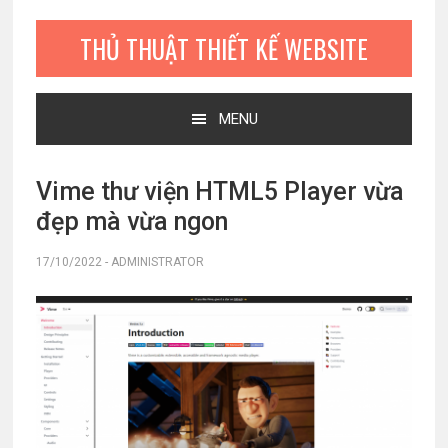
Bỏ
Skip
Bỏ
qua
to
qua
THỦ THUẬT THIẾT KẾ WEBSITE
primary
main
primary
navigation
content
sidebar
MENU
Vime thư viện HTML5 Player vừa
đẹp mà vừa ngon
17/10/2022
-
ADMINISTRATOR