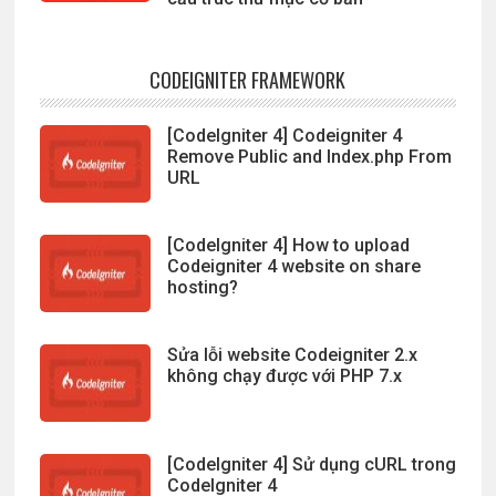
CODEIGNITER FRAMEWORK
[CodeIgniter 4] Codeigniter 4
Remove Public and Index.php From
URL
[CodeIgniter 4] How to upload
Codeigniter 4 website on share
hosting?
Sửa lỗi website Codeigniter 2.x
không chạy được với PHP 7.x
[CodeIgniter 4] Sử dụng cURL trong
CodeIgniter 4