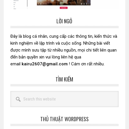
LỜI NGỎ
Sidebar
chính
Đây là blog cá nhân, cung cấp các thông tin, kiến thức và
kinh nghiệm về lập trình và cuộc sống. Những bài viết
được mình sưu tập từ nhiều nguồn, mọi chi tiết liên quan
đến bản quyền xin vui lòng liên hệ qua
email
kairu2607@gmail.com
! Cám ơn rất nhiều.
TÌM KIẾM
Search
this
website
THỦ THUẬT WORDPRESS