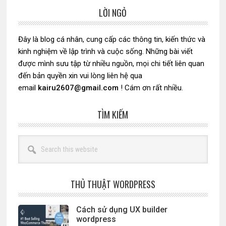
LỜI NGỎ
Sidebar
chính
Đây là blog cá nhân, cung cấp các thông tin, kiến thức và
kinh nghiệm về lập trình và cuộc sống. Những bài viết
được mình sưu tập từ nhiều nguồn, mọi chi tiết liên quan
đến bản quyền xin vui lòng liên hệ qua
email
kairu2607@gmail.com
! Cám ơn rất nhiều.
TÌM KIẾM
Search
this
website
THỦ THUẬT WORDPRESS
Cách sử dụng UX builder
wordpress