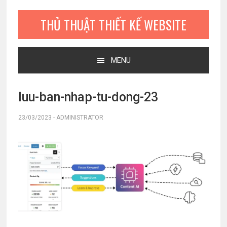
Bỏ
Skip
Bỏ
qua
to
qua
THỦ THUẬT THIẾT KẾ WEBSITE
primary
main
primary
navigation
content
sidebar
MENU
luu-ban-nhap-tu-dong-23
23/03/2023
-
ADMINISTRATOR