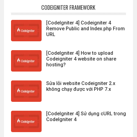
CODEIGNITER FRAMEWORK
[CodeIgniter 4] Codeigniter 4
Remove Public and Index.php From
URL
[CodeIgniter 4] How to upload
Codeigniter 4 website on share
hosting?
Sửa lỗi website Codeigniter 2.x
không chạy được với PHP 7.x
[CodeIgniter 4] Sử dụng cURL trong
CodeIgniter 4