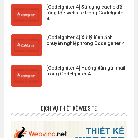
[CodeIgniter 4] Sử dụng cache để
tăng tốc website trong CodeIgniter
4
[CodeIgniter 4] Xử lý hình ảnh
chuyên nghiệp trong CodeIgniter 4
[CodeIgniter 4] Hướng dẫn gửi mail
trong CodeIgniter 4
DỊCH VỤ THIẾT KẾ WEBSITE