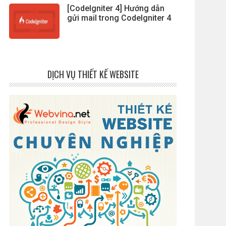
[CodeIgniter 4] Hướng dẫn
gửi mail trong CodeIgniter 4
DỊCH VỤ THIẾT KẾ WEBSITE