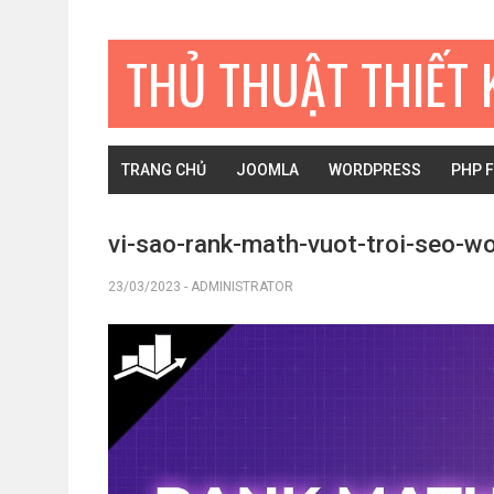
Bỏ
Skip
Bỏ
qua
to
qua
THỦ THUẬT THIẾT 
primary
main
primary
navigation
content
sidebar
TRANG CHỦ
JOOMLA
WORDPRESS
PHP 
vi-sao-rank-math-vuot-troi-seo-w
23/03/2023
-
ADMINISTRATOR