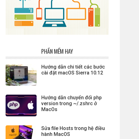
PHẦN MỀM HAY
Hướng dẫn chi tiết các bước
cài đặt macOS Sierra 10.12
Hướng dẫn chuyển đổi php
version trong ~/.zshrc ở
MacOs
Sửa file Hosts trong hệ điều
hành MacOS