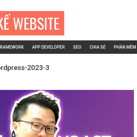
KẾ WEBSITE
FRAMEWORK
APP DEVELOPER
SEO
CHIA SẺ
PHẦN MỀM
ordpress-2023-3