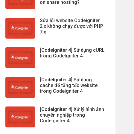
on share hosting?
Sửa lỗi website Codeigniter
2.x không chạy được với PHP
7.x
[CodeIgniter 4] Sử dụng cURL
trong CodeIgniter 4
[CodeIgniter 4] Sử dụng
cache để tăng tốc website
trong CodeIgniter 4
[CodeIgniter 4] Xử lý hình ảnh
chuyên nghiệp trong
CodeIgniter 4