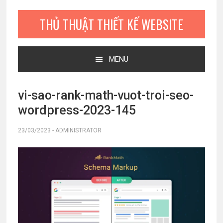
Bỏ
Skip
Bỏ
qua
to
qua
THỦ THUẬT THIẾT KẾ WEBSITE
primary
main
primary
navigation
content
sidebar
MENU
vi-sao-rank-math-vuot-troi-seo-
wordpress-2023-145
23/03/2023
-
ADMINISTRATOR