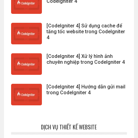
CodeIgniter 4
[CodeIgniter 4] Sử dụng cache để
tăng tốc website trong CodeIgniter
4
[CodeIgniter 4] Xử lý hình ảnh
chuyên nghiệp trong CodeIgniter 4
[CodeIgniter 4] Hướng dẫn gửi mail
trong CodeIgniter 4
DỊCH VỤ THIẾT KẾ WEBSITE