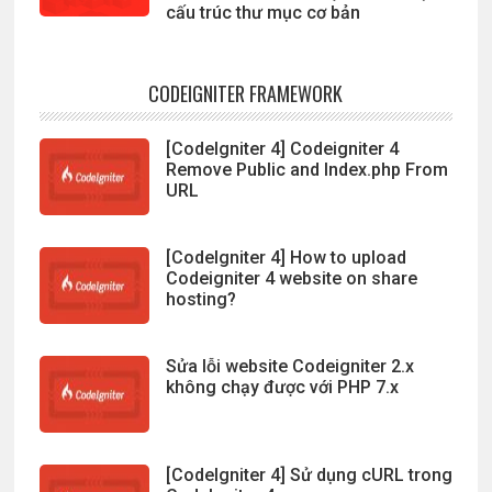
cấu trúc thư mục cơ bản
CODEIGNITER FRAMEWORK
[CodeIgniter 4] Codeigniter 4
Remove Public and Index.php From
URL
[CodeIgniter 4] How to upload
Codeigniter 4 website on share
hosting?
Sửa lỗi website Codeigniter 2.x
không chạy được với PHP 7.x
[CodeIgniter 4] Sử dụng cURL trong