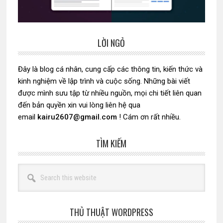
LỜI NGỎ
Sidebar
chính
Đây là blog cá nhân, cung cấp các thông tin, kiến thức và
kinh nghiệm về lập trình và cuộc sống. Những bài viết
được mình sưu tập từ nhiều nguồn, mọi chi tiết liên quan
đến bản quyền xin vui lòng liên hệ qua
email
kairu2607@gmail.com
! Cám ơn rất nhiều.
TÌM KIẾM
Search
this
website
THỦ THUẬT WORDPRESS