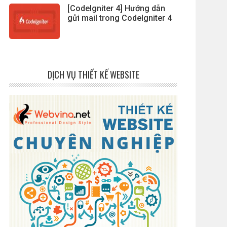
[CodeIgniter 4] Hướng dẫn
gửi mail trong CodeIgniter 4
DỊCH VỤ THIẾT KẾ WEBSITE