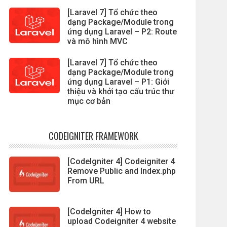
[Laravel 7] Tổ chức theo
dạng Package/Module trong
ứng dụng Laravel – P2: Route
và mô hình MVC
[Laravel 7] Tổ chức theo
dạng Package/Module trong
ứng dụng Laravel – P1: Giới
thiệu và khởi tạo cấu trúc thư
mục cơ bản
CODEIGNITER FRAMEWORK
[CodeIgniter 4] Codeigniter 4
Remove Public and Index.php
From URL
[CodeIgniter 4] How to
upload Codeigniter 4 website