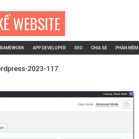
KẾ WEBSITE
FRAMEWORK
APP DEVELOPER
SEO
CHIA SẺ
PHẦN MỀM
wordpress-2023-117