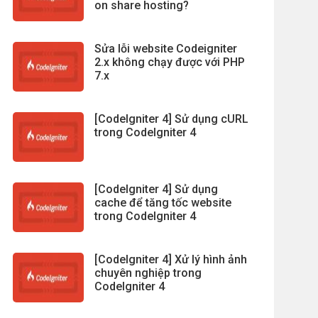
on share hosting?
Sửa lỗi website Codeigniter
2.x không chạy được với PHP
7.x
[CodeIgniter 4] Sử dụng cURL
trong CodeIgniter 4
[CodeIgniter 4] Sử dụng
cache để tăng tốc website
trong CodeIgniter 4
[CodeIgniter 4] Xử lý hình ảnh
chuyên nghiệp trong
CodeIgniter 4