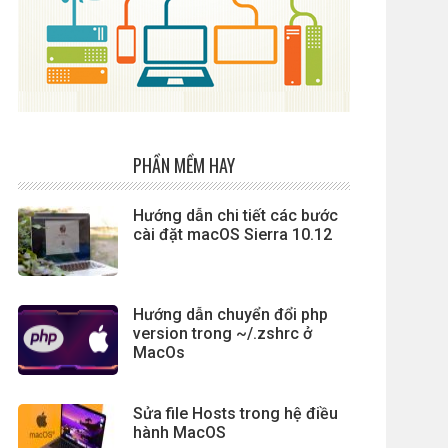
PHẦN MỀM HAY
Hướng dẫn chi tiết các bước
cài đặt macOS Sierra 10.12
Hướng dẫn chuyển đổi php
version trong ~/.zshrc ở
MacOs
Sửa file Hosts trong hệ điều
hành MacOS