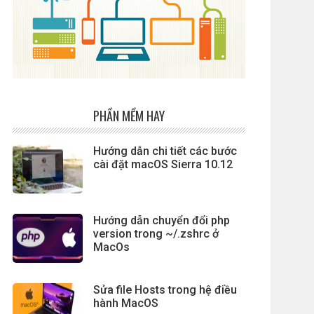
PHẦN MỀM HAY
Hướng dẫn chi tiết các bước
cài đặt macOS Sierra 10.12
Hướng dẫn chuyển đổi php
version trong ~/.zshrc ở
MacOs
Sửa file Hosts trong hệ điều
hành MacOS