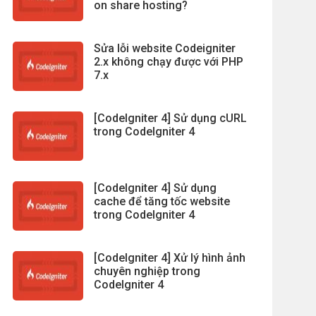
on share hosting?
Sửa lỗi website Codeigniter
2.x không chạy được với PHP
7.x
[CodeIgniter 4] Sử dụng cURL
trong CodeIgniter 4
[CodeIgniter 4] Sử dụng
cache để tăng tốc website
trong CodeIgniter 4
[CodeIgniter 4] Xử lý hình ảnh
chuyên nghiệp trong
CodeIgniter 4