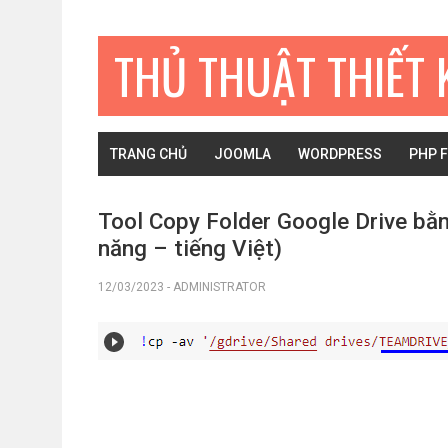
Bỏ
Skip
Bỏ
qua
to
qua
THỦ THUẬT THIẾT 
primary
main
primary
navigation
content
sidebar
TRANG CHỦ
JOOMLA
WORDPRESS
PHP 
Tool Copy Folder Google Drive bằ
năng – tiếng Việt)
12/03/2023
-
ADMINISTRATOR