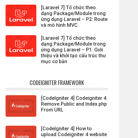
[Laravel 7] Tổ chức theo
dạng Package/Module trong
ứng dụng Laravel – P2: Route
và mô hình MVC
[Laravel 7] Tổ chức theo
dạng Package/Module trong
ứng dụng Laravel – P1: Giới
thiệu và khởi tạo cấu trúc thư
mục cơ bản
CODEIGNITER FRAMEWORK
[CodeIgniter 4] Codeigniter 4
Remove Public and Index.php
From URL
[CodeIgniter 4] How to
upload Codeigniter 4 website