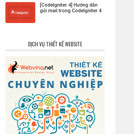
[CodeIgniter 4] Hướng dẫn
gửi mail trong CodeIgniter 4
DỊCH VỤ THIẾT KẾ WEBSITE