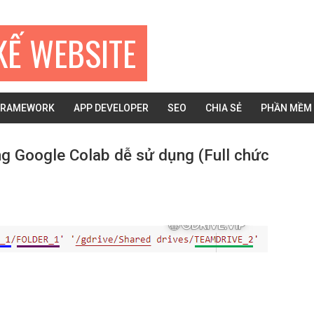
KẾ WEBSITE
FRAMEWORK
APP DEVELOPER
SEO
CHIA SẺ
PHẦN MỀM
ng Google Colab dễ sử dụng (Full chức