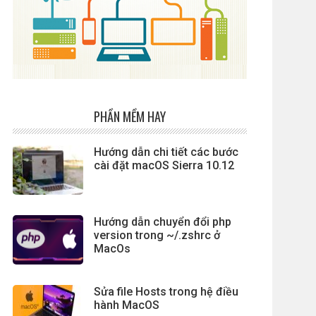
PHẦN MỀM HAY
Hướng dẫn chi tiết các bước
cài đặt macOS Sierra 10.12
Hướng dẫn chuyển đổi php
version trong ~/.zshrc ở
MacOs
Sửa file Hosts trong hệ điều
hành MacOS