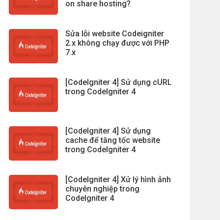
on share hosting?
Sửa lỗi website Codeigniter
2.x không chạy được với PHP
7.x
[CodeIgniter 4] Sử dụng cURL
trong CodeIgniter 4
[CodeIgniter 4] Sử dụng
cache để tăng tốc website
trong CodeIgniter 4
[CodeIgniter 4] Xử lý hình ảnh
chuyên nghiệp trong
CodeIgniter 4