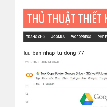
Bỏ
Skip
Bỏ
qua
to
qua
THỦ THUẬT THIẾT 
primary
main
primary
navigation
content
sidebar
TRANG CHỦ
JOOMLA
WORDPRESS
PHP 
luu-ban-nhap-tu-dong-77
12/03/2023
-
ADMINISTRATOR