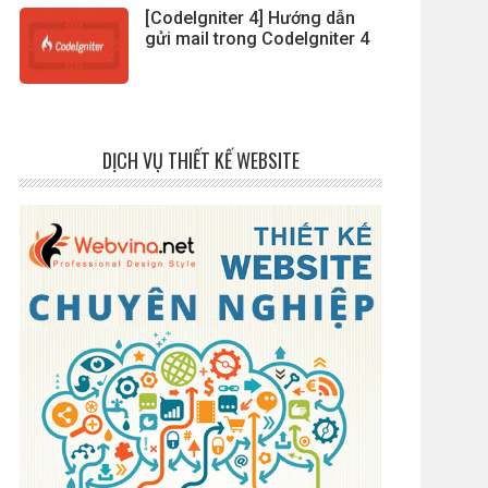
[CodeIgniter 4] Hướng dẫn
gửi mail trong CodeIgniter 4
DỊCH VỤ THIẾT KẾ WEBSITE