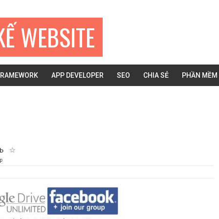
KẾ WEBSITE
FRAMEWORK
APP DEVELOPER
SEO
CHIA SẺ
PHẦN MỀM