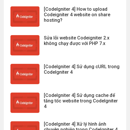
[CodeIgniter 4] How to upload
Codeigniter 4 website on share
hosting?
Sửa lỗi website Codeigniter 2.x
không chạy được với PHP 7.x
[CodeIgniter 4] Sử dụng cURL trong
CodeIgniter 4
[CodeIgniter 4] Sử dụng cache để
tăng tốc website trong CodeIgniter
4
[CodeIgniter 4] Xử lý hình ảnh
chuyên nghiệp trong CodeIgniter 4