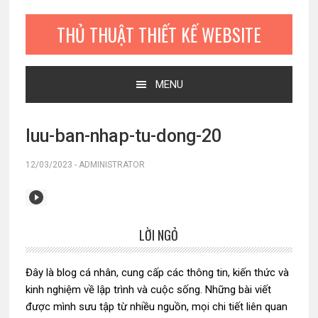
Bỏ
Skip
Bỏ
qua
to
qua
THỦ THUẬT THIẾT KẾ WEBSITE
primary
main
primary
navigation
content
sidebar
MENU
luu-ban-nhap-tu-dong-20
12/03/2023
-
ADMINISTRATOR
LỜI NGỎ
Sidebar
chính
Đây là blog cá nhân, cung cấp các thông tin, kiến thức và
kinh nghiệm về lập trình và cuộc sống. Những bài viết
được mình sưu tập từ nhiều nguồn, mọi chi tiết liên quan