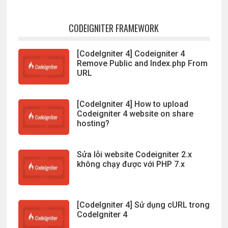
CODEIGNITER FRAMEWORK
[CodeIgniter 4] Codeigniter 4
Remove Public and Index.php From
URL
[CodeIgniter 4] How to upload
Codeigniter 4 website on share
hosting?
Sửa lỗi website Codeigniter 2.x
không chạy được với PHP 7.x
[CodeIgniter 4] Sử dụng cURL trong
CodeIgniter 4