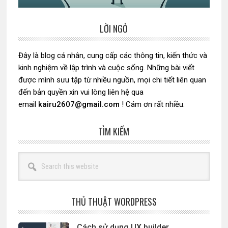
LỜI NGỎ
Sidebar
chính
Đây là blog cá nhân, cung cấp các thông tin, kiến thức và
kinh nghiệm về lập trình và cuộc sống. Những bài viết
được mình sưu tập từ nhiều nguồn, mọi chi tiết liên quan
đến bản quyền xin vui lòng liên hệ qua
email
kairu2607@gmail.com
! Cám ơn rất nhiều.
TÌM KIẾM
Search
this
website
THỦ THUẬT WORDPRESS
Cách sử dụng UX builder