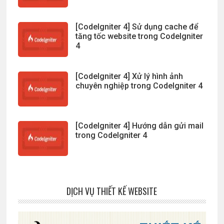
[CodeIgniter 4] Sử dụng cache để
tăng tốc website trong CodeIgniter
4
[CodeIgniter 4] Xử lý hình ảnh
chuyên nghiệp trong CodeIgniter 4
[CodeIgniter 4] Hướng dẫn gửi mail
trong CodeIgniter 4
DỊCH VỤ THIẾT KẾ WEBSITE