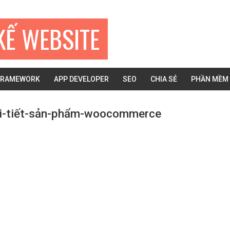
KẾ WEBSITE
FRAMEWORK
APP DEVELOPER
SEO
CHIA SẺ
PHẦN MỀM
i-tiết-sản-phẩm-woocommerce