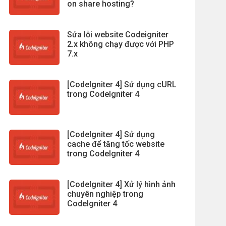
on share hosting?
Sửa lỗi website Codeigniter
2.x không chạy được với PHP
7.x
[CodeIgniter 4] Sử dụng cURL
trong CodeIgniter 4
[CodeIgniter 4] Sử dụng
cache để tăng tốc website
trong CodeIgniter 4
[CodeIgniter 4] Xử lý hình ảnh
chuyên nghiệp trong
CodeIgniter 4