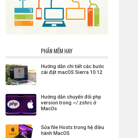
PHẦN MỀM HAY
Hướng dẫn chi tiết các bước
cài đặt macOS Sierra 10.12
Hướng dẫn chuyển đổi php
version trong ~/.zshrc ở
MacOs
Sửa file Hosts trong hệ điều
hành MacOS