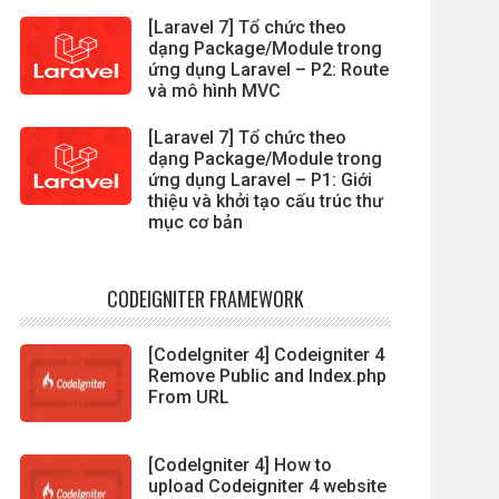
[Laravel 7] Tổ chức theo
dạng Package/Module trong
ứng dụng Laravel – P2: Route
và mô hình MVC
[Laravel 7] Tổ chức theo
dạng Package/Module trong
ứng dụng Laravel – P1: Giới
thiệu và khởi tạo cấu trúc thư
mục cơ bản
CODEIGNITER FRAMEWORK
[CodeIgniter 4] Codeigniter 4
Remove Public and Index.php
From URL
[CodeIgniter 4] How to
upload Codeigniter 4 website