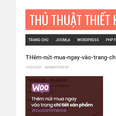
Bỏ
Skip
Bỏ
qua
to
qua
THỦ THUẬT THIẾT 
primary
main
primary
navigation
content
sidebar
TRANG CHỦ
JOOMLA
WORDPRESS
PHP 
THêm-nút-mua-ngay-vào-trang-ch
19/02/2021
-
ADMINISTRATOR