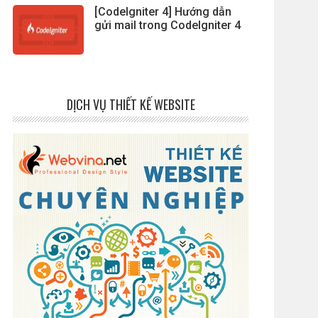
[CodeIgniter 4] Hướng dẫn
gửi mail trong CodeIgniter 4
DỊCH VỤ THIẾT KẾ WEBSITE