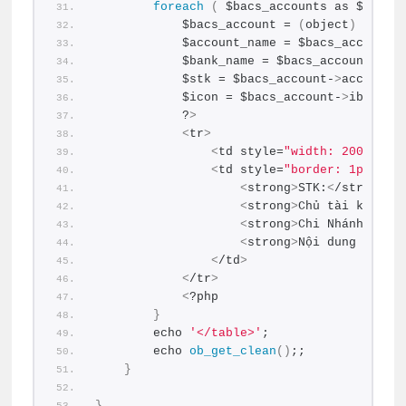
foreach
(
 $bacs_accounts as $bacs_
            $bacs_account = 
(
object
)
 $bacs
            $account_name = $bacs_account-
            $bank_name = $bacs_account-
>
ba
            $stk = $bacs_account-
>
account_
            $icon = $bacs_account-
>
iban;
            ?
>
<
tr
>
<
td style=
"width: 200px;bo
<
td style=
"border: 1px sol
<
strong
>
STK:
<
/strong
>
<
strong
>
Chủ tài khoản:
<
strong
>
Chi Nhánh:
<
/st
<
strong
>
Nội dung chuyể
<
/td
>
<
/tr
>
<
?php
}
        echo 
'</table>'
;
        echo 
ob_get_clean
()
;;
}
}