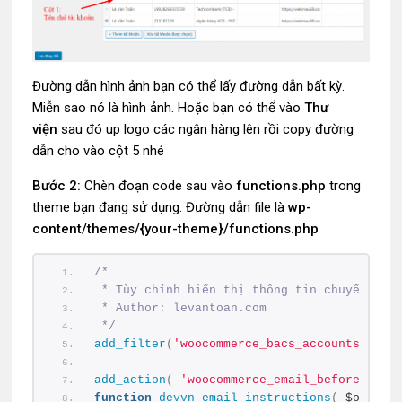
Đường dẫn hình ảnh bạn có thể lấy đường dẫn bất kỳ.
Miễn sao nó là hình ảnh. Hoặc bạn có thể vào
Thư
viện
sau đó up logo các ngân hàng lên rồi copy đường
dẫn cho vào cột 5 nhé
Bước 2:
Chèn đoạn code sau vào
functions.php
trong
theme bạn đang sử dụng. Đường dẫn file là
wp-
content/themes/{your-theme}/functions.php
/*
 * Tùy chỉnh hiển thị thông tin chuyển kho
 * Author: levantoan.com
 */
add_filter
(
'woocommerce_bacs_accounts'
, 
'_
add_action
(
'woocommerce_email_before_orde
function
devvn_email_instructions
(
 $order,