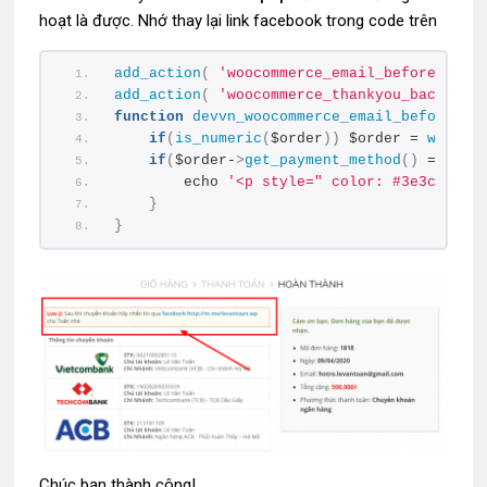
hoạt là được. Nhớ thay lại link facebook trong code trên
add_action
(
'woocommerce_email_before_orde
add_action
(
'woocommerce_thankyou_bacs'
, 
'
function
devvn_woocommerce_email_before_or
if
(
is_numeric
(
$order
))
 $order = 
wc_get
if
(
$order-
>
get_payment_method
()
 == 
'ba
        echo 
'<p style=" color: #3e3c3c; f
}
}
Chúc bạn thành công!