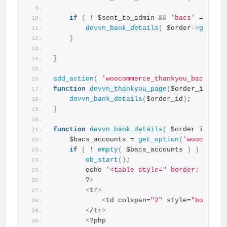
if
(
 ! $sent_to_admin 
&&
'bacs'
 === $o
devvn_bank_details
(
 $order-
>
get_id
}
}
add_action
(
'woocommerce_thankyou_bacs'
, 
'
function
devvn_thankyou_page
(
$order_id
){
devvn_bank_details
(
$order_id
)
;
}
function
devvn_bank_details
(
 $order_id = 
'
    $bacs_accounts = 
get_option
(
'woocommer
if
(
 ! 
empty
(
 $bacs_accounts 
)
)
{
ob_start
()
;
        echo 
'<table style=" border: 1px s
        ?
>
<
tr
>
<
td colspan=
"2"
 style=
"border:
<
/tr
>
<
?php