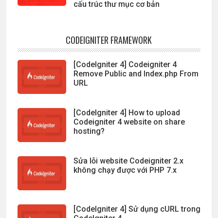
cấu trúc thư mục cơ bản
CODEIGNITER FRAMEWORK
[CodeIgniter 4] Codeigniter 4
Remove Public and Index.php From
URL
[CodeIgniter 4] How to upload
Codeigniter 4 website on share
hosting?
Sửa lỗi website Codeigniter 2.x
không chạy được với PHP 7.x
[CodeIgniter 4] Sử dụng cURL trong