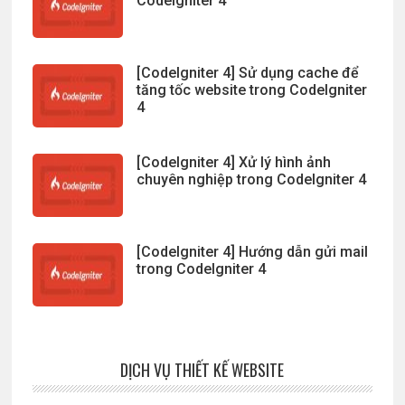
CodeIgniter 4
[CodeIgniter 4] Sử dụng cache để
tăng tốc website trong CodeIgniter
4
[CodeIgniter 4] Xử lý hình ảnh
chuyên nghiệp trong CodeIgniter 4
[CodeIgniter 4] Hướng dẫn gửi mail
trong CodeIgniter 4
DỊCH VỤ THIẾT KẾ WEBSITE