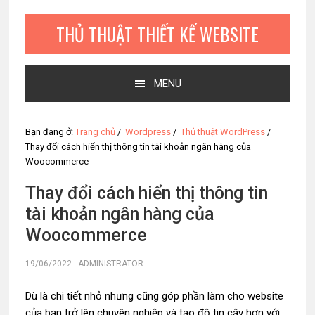
Bỏ
Skip
Bỏ
qua
to
qua
THỦ THUẬT THIẾT KẾ WEBSITE
primary
main
primary
navigation
content
sidebar
MENU
Bạn đang ở:
Trang chủ
/
Wordpress
/
Thủ thuật WordPress
/
Thay đổi cách hiển thị thông tin tài khoản ngân hàng của
Woocommerce
Thay đổi cách hiển thị thông tin
tài khoản ngân hàng của
Woocommerce
19/06/2022
-
ADMINISTRATOR
Dù là chi tiết nhỏ nhưng cũng góp phần làm cho website
của bạn trở lên chuyên nghiệp và tạo độ tin cậy hơn với