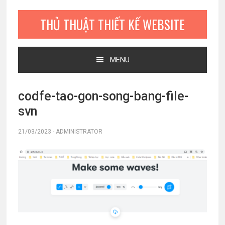
Bỏ
Skip
Bỏ
qua
to
qua
THỦ THUẬT THIẾT KẾ WEBSITE
primary
main
primary
navigation
content
sidebar
MENU
codfe-tao-gon-song-bang-file-
svn
21/03/2023
-
ADMINISTRATOR