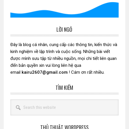
LỜI NGỎ
Sidebar
chính
Đây là blog cá nhân, cung cấp các thông tin, kiến thức và
kinh nghiệm về lập trình và cuộc sống. Những bài viết
được mình sưu tập từ nhiều nguồn, mọi chi tiết liên quan
đến bản quyền xin vui lòng liên hệ qua
email
kairu2607@gmail.com
! Cám ơn rất nhiều.
TÌM KIẾM
Search
this
website
THỦ THUẬT WORDPRESS