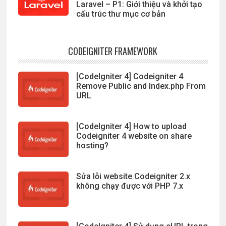
Laravel – P1: Giới thiệu và khởi tạo
cấu trúc thư mục cơ bản
CODEIGNITER FRAMEWORK
[CodeIgniter 4] Codeigniter 4
Remove Public and Index.php From
URL
[CodeIgniter 4] How to upload
Codeigniter 4 website on share
hosting?
Sửa lỗi website Codeigniter 2.x
không chạy được với PHP 7.x