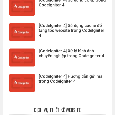
[CodeIgniter 4] Sử dụng cURL trong
CodeIgniter 4
[CodeIgniter 4] Sử dụng cache để
tăng tốc website trong CodeIgniter
4
[CodeIgniter 4] Xử lý hình ảnh
chuyên nghiệp trong CodeIgniter 4
[CodeIgniter 4] Hướng dẫn gửi mail
trong CodeIgniter 4
DỊCH VỤ THIẾT KẾ WEBSITE