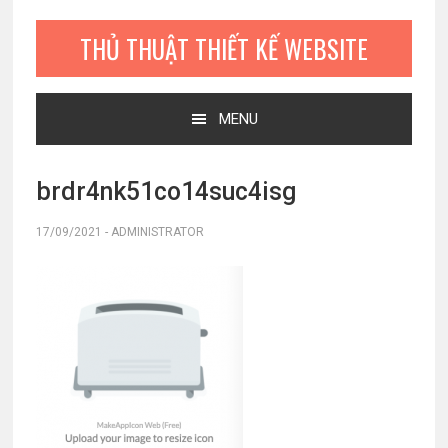
Bỏ
Skip
Bỏ
qua
to
qua
THỦ THUẬT THIẾT KẾ WEBSITE
primary
main
primary
navigation
content
sidebar
MENU
brdr4nk51co14suc4isg
17/09/2021
-
ADMINISTRATOR