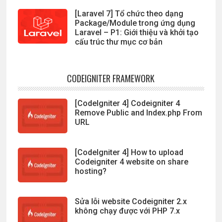
[Laravel 7] Tổ chức theo dạng
Package/Module trong ứng dụng
Laravel – P1: Giới thiệu và khởi tạo
cấu trúc thư mục cơ bản
CODEIGNITER FRAMEWORK
[CodeIgniter 4] Codeigniter 4
Remove Public and Index.php From
URL
[CodeIgniter 4] How to upload
Codeigniter 4 website on share
hosting?
Sửa lỗi website Codeigniter 2.x
không chạy được với PHP 7.x