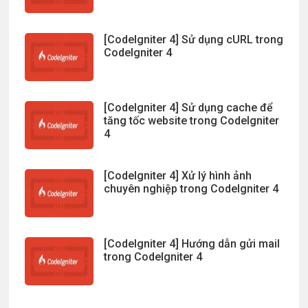
[CodeIgniter 4] Sử dụng cURL trong
CodeIgniter 4
[CodeIgniter 4] Sử dụng cache để
tăng tốc website trong CodeIgniter
4
[CodeIgniter 4] Xử lý hình ảnh
chuyên nghiệp trong CodeIgniter 4
[CodeIgniter 4] Hướng dẫn gửi mail
trong CodeIgniter 4