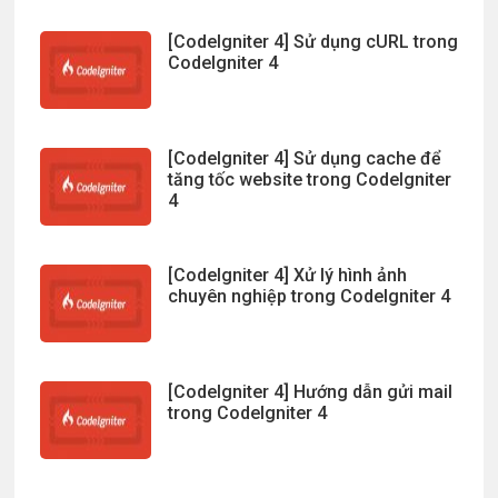
[CodeIgniter 4] Sử dụng cURL trong
CodeIgniter 4
[CodeIgniter 4] Sử dụng cache để
tăng tốc website trong CodeIgniter
4
[CodeIgniter 4] Xử lý hình ảnh
chuyên nghiệp trong CodeIgniter 4
[CodeIgniter 4] Hướng dẫn gửi mail
trong CodeIgniter 4