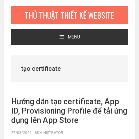
Bỏ
Skip
Bỏ
qua
to
qua
THỦ THUẬT THIẾT KẾ WEBSITE
primary
main
primary
navigation
content
sidebar
MENU
tạo certificate
Hướng dẫn tạo certificate, App
ID, Provisioning Profile để tải ứng
dụng lên App Store
27/08/2022
-
ADMINISTRATOR