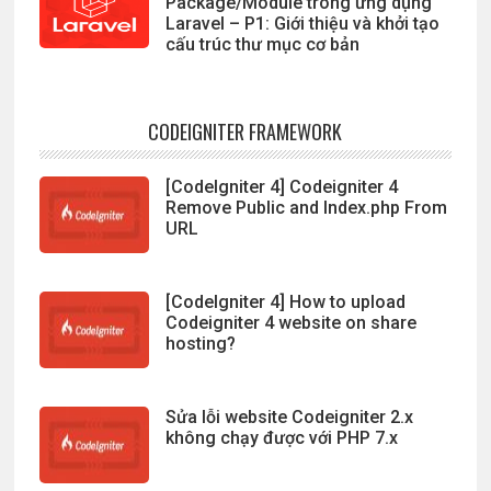
Package/Module trong ứng dụng
Laravel – P1: Giới thiệu và khởi tạo
cấu trúc thư mục cơ bản
CODEIGNITER FRAMEWORK
[CodeIgniter 4] Codeigniter 4
Remove Public and Index.php From
URL
[CodeIgniter 4] How to upload
Codeigniter 4 website on share
hosting?
Sửa lỗi website Codeigniter 2.x
không chạy được với PHP 7.x