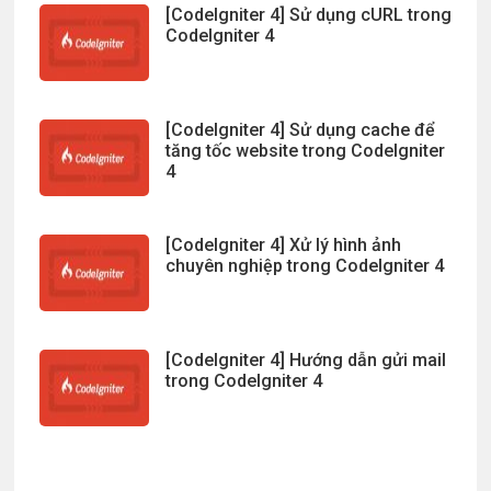
[CodeIgniter 4] Sử dụng cURL trong
CodeIgniter 4
[CodeIgniter 4] Sử dụng cache để
tăng tốc website trong CodeIgniter
4
[CodeIgniter 4] Xử lý hình ảnh
chuyên nghiệp trong CodeIgniter 4
[CodeIgniter 4] Hướng dẫn gửi mail
trong CodeIgniter 4