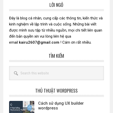
LỜI NGỎ
Sidebar
chính
Đây là blog cá nhân, cung cấp các thông tin, kiến thức và
kinh nghiệm về lập trình và cuộc sống. Những bài viết
được mình sưu tập từ nhiều nguồn, mọi chi tiết liên quan
đến bản quyền xin vui lòng liên hệ qua
email
kairu2607@gmail.com
! Cám ơn rất nhiều.
TÌM KIẾM
Search
this
website
THỦ THUẬT WORDPRESS
Cách sử dụng UX builder
wordpress