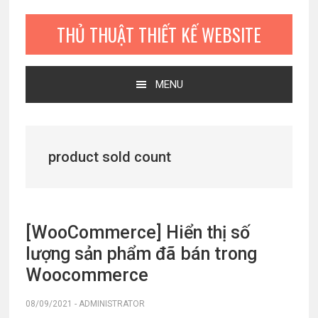
Bỏ
Skip
Bỏ
qua
to
qua
THỦ THUẬT THIẾT KẾ WEBSITE
primary
main
primary
navigation
content
sidebar
MENU
product sold count
[WooCommerce] Hiển thị số
lượng sản phẩm đã bán trong
Woocommerce
08/09/2021
-
ADMINISTRATOR