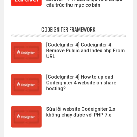
cấu trúc thư mục cơ bản
CODEIGNITER FRAMEWORK
[CodeIgniter 4] Codeigniter 4
Remove Public and Index.php From
URL
[CodeIgniter 4] How to upload
Codeigniter 4 website on share
hosting?
Sửa lỗi website Codeigniter 2.x
không chạy được với PHP 7.x