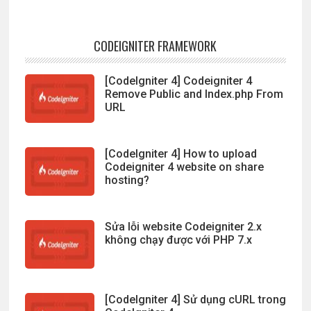
CODEIGNITER FRAMEWORK
[CodeIgniter 4] Codeigniter 4
Remove Public and Index.php From
URL
[CodeIgniter 4] How to upload
Codeigniter 4 website on share
hosting?
Sửa lỗi website Codeigniter 2.x
không chạy được với PHP 7.x
[CodeIgniter 4] Sử dụng cURL trong