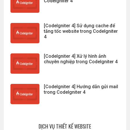
CodeIgniter 4
[CodeIgniter 4] Sử dụng cache để
tăng tốc website trong CodeIgniter
4
[CodeIgniter 4] Xử lý hình ảnh
chuyên nghiệp trong CodeIgniter 4
[CodeIgniter 4] Hướng dẫn gửi mail
trong CodeIgniter 4
DỊCH VỤ THIẾT KẾ WEBSITE