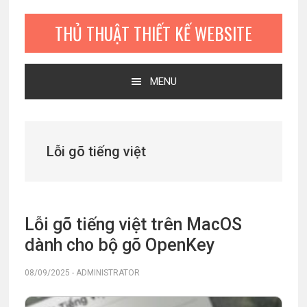
Bỏ
Skip
Bỏ
qua
to
qua
THỦ THUẬT THIẾT KẾ WEBSITE
primary
main
primary
navigation
content
sidebar
MENU
Lỗi gõ tiếng việt
Lỗi gõ tiếng việt trên MacOS
dành cho bộ gõ OpenKey
08/09/2025
-
ADMINISTRATOR