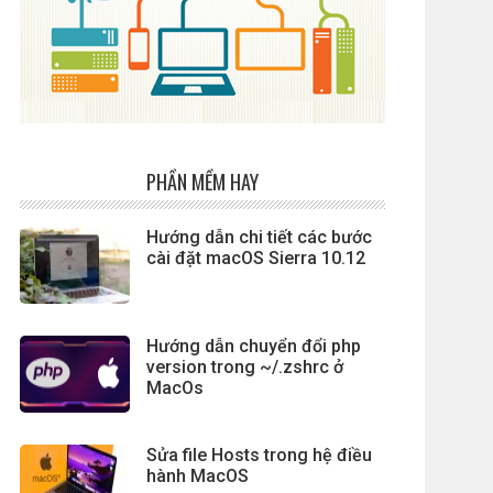
PHẦN MỀM HAY
Hướng dẫn chi tiết các bước
cài đặt macOS Sierra 10.12
Hướng dẫn chuyển đổi php
version trong ~/.zshrc ở
MacOs
Sửa file Hosts trong hệ điều
hành MacOS