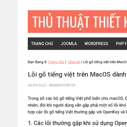
Bỏ
Skip
Bỏ
qua
to
qua
THỦ THUẬT THIẾT 
primary
main
primary
navigation
content
sidebar
TRANG CHỦ
JOOMLA
WORDPRESS
PHP 
Bạn đang ở:
Trang chủ
/
Chia sẻ
/
Lỗi gõ tiếng việt trên Ma
Lỗi gõ tiếng việt trên MacOS dàn
08/09/2025
-
ADMINISTRATOR
Trong số các bộ gõ tiếng Việt phổ biến cho macOS,
nhiên, đôi khi người dùng vẫn gặp phải một số lỗi khó
hợp các lỗi gõ tiếng Việt thường gặp với OpenKey và
1. Các lỗi thường gặp khi sử dụng Op