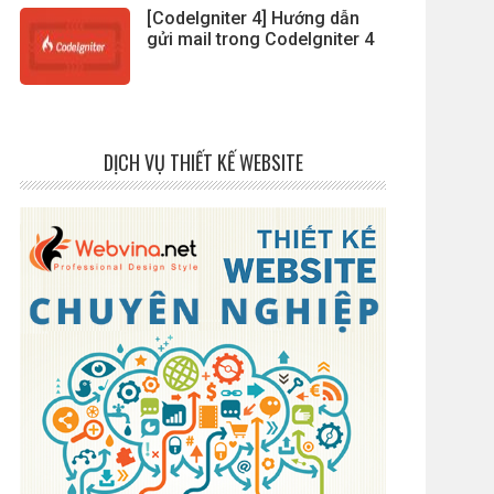
[CodeIgniter 4] Hướng dẫn
gửi mail trong CodeIgniter 4
DỊCH VỤ THIẾT KẾ WEBSITE