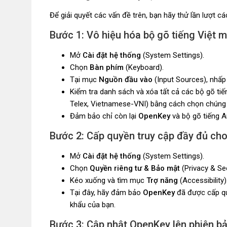
Để giải quyết các vấn đề trên, bạn hãy thử lần lượt c
Bước 1: Vô hiệu hóa bộ gõ tiếng Việt
Mở
Cài đặt hệ thống
(System Settings).
Chọn
Bàn phím
(Keyboard).
Tại mục
Nguồn đầu vào
(Input Sources), nhấp
Kiểm tra danh sách và xóa tất cả các bộ gõ ti
Telex, Vietnamese-VNI) bằng cách chọn chúng
Đảm bảo chỉ còn lại
OpenKey
và bộ gõ tiếng A
Bước 2: Cấp quyền truy cập đầy đủ ch
Mở
Cài đặt hệ thống
(System Settings).
Chọn
Quyền riêng tư & Bảo mật
(Privacy & Sec
Kéo xuống và tìm mục
Trợ năng
(Accessibility)
Tại đây, hãy đảm bảo
OpenKey
đã được cấp qu
khẩu của bạn.
Bước 3: Cập nhật OpenKey lên phiên b