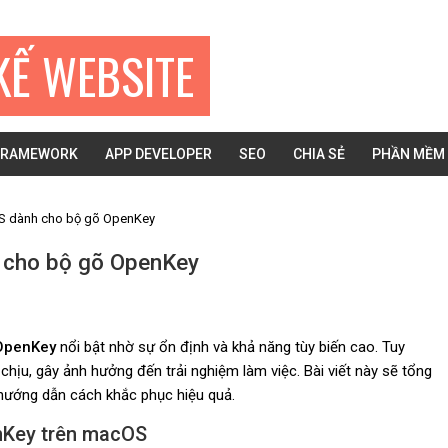
KẾ WEBSITE
FRAMEWORK
APP DEVELOPER
SEO
CHIA SẺ
PHẦN MỀM
cOS dành cho bộ gõ OpenKey
h cho bộ gõ OpenKey
OpenKey
nổi bật nhờ sự ổn định và khả năng tùy biến cao. Tuy
 chịu, gây ảnh hưởng đến trải nghiệm làm việc. Bài viết này sẽ tổng
 hướng dẫn cách khắc phục hiệu quả.
enKey trên macOS