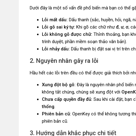
Dưới đây là một số vấn đề phổ biến mà bạn có thể gặ
Lỗi mất dấu:
Dấu thanh (sắc, huyền, hỏi, ngã, n
Lỗi gõ sai ký tự:
Khi gõ các chữ như
đ
,
ư
,
ơ
, c
Lỗi không gõ được chữ:
Thỉnh thoảng, bạn khô
trình duyệt, phần mềm soạn thảo văn bản).
Lỗi nhảy dấu:
Dấu thanh bị đặt sai vị trí trên c
2. Nguyên nhân gây ra lỗi
Hầu hết các lỗi trên đều có thể được giải thích bởi 
Xung đột bộ gõ:
Đây là nguyên nhân phổ biến 
không tắt chúng, chúng sẽ xung đột với
OpenK
Chưa cấp quyền đầy đủ:
Sau khi cài đặt, bạn 
thống
.
Phiên bản cũ:
OpenKey có thể không tương thí
phiên bản cũ.
3. Hướng dẫn khắc phục chi tiết