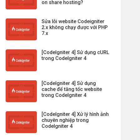
on share hosting?
Sửa lỗi website Codeigniter
2.x không chạy được với PHP
7.x
[CodeIgniter 4] Sử dụng cURL
trong CodeIgniter 4
[CodeIgniter 4] Sử dụng
cache để tăng tốc website
trong CodeIgniter 4
[CodeIgniter 4] Xử lý hình ảnh
chuyên nghiệp trong
CodeIgniter 4