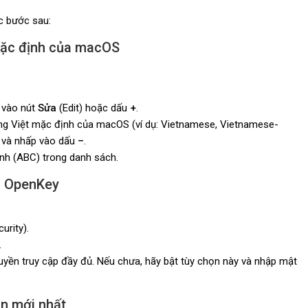
ác bước sau:
 mặc định của macOS
 vào nút
Sửa
(Edit) hoặc dấu
+
.
ếng Việt mặc định của macOS (ví dụ: Vietnamese, Vietnamese-
 và nhấp vào dấu
–
.
nh (ABC) trong danh sách.
o OpenKey
urity).
.
yền truy cập đầy đủ. Nếu chưa, hãy bật tùy chọn này và nhập mật
ản mới nhất