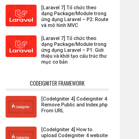
[Laravel 7] Tổ chức theo
dạng Package/Module trong
ứng dụng Laravel – P2: Route
và mô hình MVC
[Laravel 7] Tổ chức theo
dạng Package/Module trong
ứng dụng Laravel – P1: Giới
thiệu và khởi tạo cấu trúc thư
mục cơ bản
CODEIGNITER FRAMEWORK
[CodeIgniter 4] Codeigniter 4
Remove Public and Index.php
From URL
[CodeIgniter 4] How to
upload Codeigniter 4 website