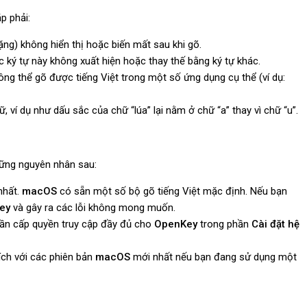
p phải:
ặng) không hiển thị hoặc biến mất sau khi gõ.
ác ký tự này không xuất hiện hoặc thay thế bằng ký tự khác.
ng thể gõ được tiếng Việt trong một số ứng dụng cụ thể (ví dụ:
hữ, ví dụ như dấu sắc của chữ “lúa” lại nằm ở chữ “a” thay vì chữ “u”.
những nguyên nhân sau:
nhất.
macOS
có sẵn một số bộ gõ tiếng Việt mặc định. Nếu bạn
ey
và gây ra các lỗi không mong muốn.
cần cấp quyền truy cập đầy đủ cho
OpenKey
trong phần
Cài đặt hệ
ch với các phiên bản
macOS
mới nhất nếu bạn đang sử dụng một