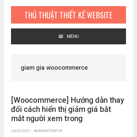
Bỏ
Skip
Bỏ
qua
to
qua
THỦ THUẬT THIẾT KẾ WEBSITE
primary
main
primary
navigation
content
sidebar
MENU
giam gia woocommerce
[Woocommerce] Hướng dẫn thay
đổi cách hiển thị giảm giá bắt
mắt người xem trong
24/02/2021
-
ADMINISTRATOR