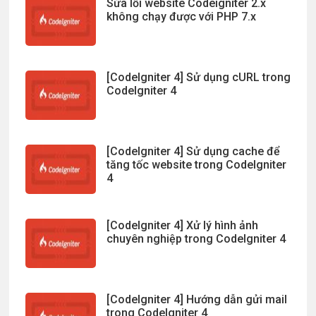
Sửa lỗi website Codeigniter 2.x
không chạy được với PHP 7.x
[CodeIgniter 4] Sử dụng cURL trong
CodeIgniter 4
[CodeIgniter 4] Sử dụng cache để
tăng tốc website trong CodeIgniter
4
[CodeIgniter 4] Xử lý hình ảnh
chuyên nghiệp trong CodeIgniter 4
[CodeIgniter 4] Hướng dẫn gửi mail
trong CodeIgniter 4