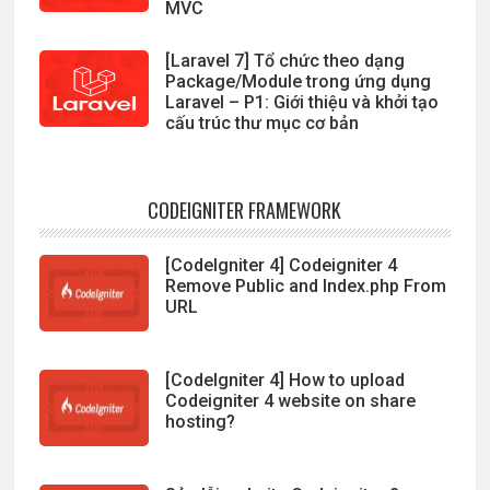
MVC
[Laravel 7] Tổ chức theo dạng
Package/Module trong ứng dụng
Laravel – P1: Giới thiệu và khởi tạo
cấu trúc thư mục cơ bản
CODEIGNITER FRAMEWORK
[CodeIgniter 4] Codeigniter 4
Remove Public and Index.php From
URL
[CodeIgniter 4] How to upload
Codeigniter 4 website on share
hosting?