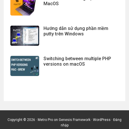
MacOS
Hướng dẫn sử dụng phần mềm
putty trên Windows
Switching between multiple PHP
versions on macOS
Copyright © 2026 ·
Metro Pro
on
Genesis Framework
·
WordPress
·
Đăng
nhập