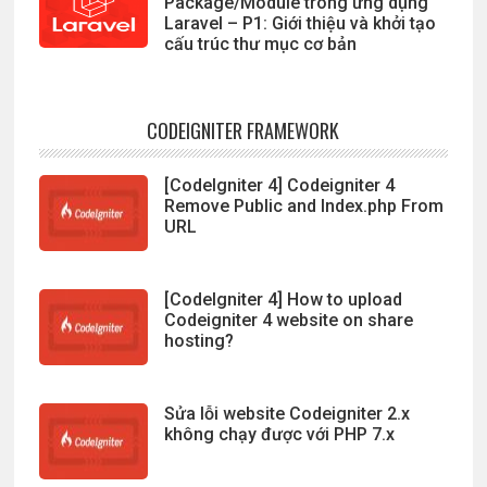
Package/Module trong ứng dụng
Laravel – P1: Giới thiệu và khởi tạo
cấu trúc thư mục cơ bản
CODEIGNITER FRAMEWORK
[CodeIgniter 4] Codeigniter 4
Remove Public and Index.php From
URL
[CodeIgniter 4] How to upload
Codeigniter 4 website on share
hosting?
Sửa lỗi website Codeigniter 2.x
không chạy được với PHP 7.x