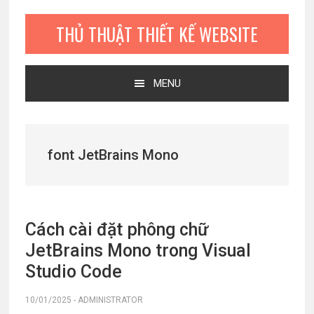
Bỏ
Skip
Bỏ
qua
to
qua
THỦ THUẬT THIẾT KẾ WEBSITE
primary
main
primary
navigation
content
sidebar
MENU
font JetBrains Mono
Cách cài đặt phông chữ
JetBrains Mono trong Visual
Studio Code
10/01/2025
-
ADMINISTRATOR