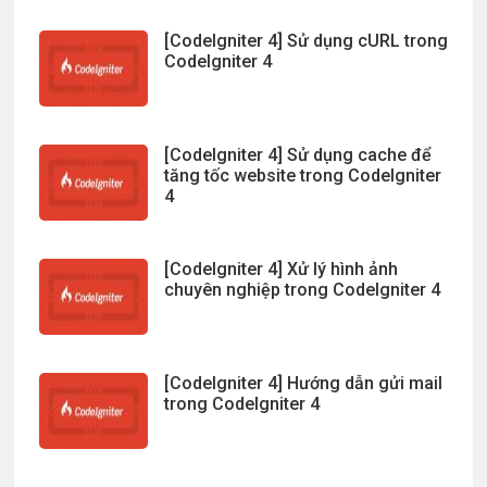
[CodeIgniter 4] Sử dụng cURL trong
CodeIgniter 4
[CodeIgniter 4] Sử dụng cache để
tăng tốc website trong CodeIgniter
4
[CodeIgniter 4] Xử lý hình ảnh
chuyên nghiệp trong CodeIgniter 4
[CodeIgniter 4] Hướng dẫn gửi mail
trong CodeIgniter 4