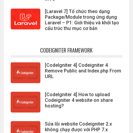
[Laravel 7] Tổ chức theo dạng
Package/Module trong ứng dụng
Laravel – P1: Giới thiệu và khởi tạo
cấu trúc thư mục cơ bản
CODEIGNITER FRAMEWORK
[CodeIgniter 4] Codeigniter 4
Remove Public and Index.php From
URL
[CodeIgniter 4] How to upload
Codeigniter 4 website on share
hosting?
Sửa lỗi website Codeigniter 2.x
không chạy được với PHP 7.x