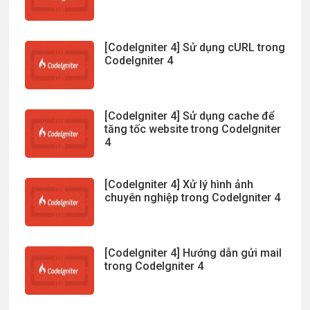
[CodeIgniter 4] Sử dụng cURL trong
CodeIgniter 4
[CodeIgniter 4] Sử dụng cache để
tăng tốc website trong CodeIgniter
4
[CodeIgniter 4] Xử lý hình ảnh
chuyên nghiệp trong CodeIgniter 4
[CodeIgniter 4] Hướng dẫn gửi mail
trong CodeIgniter 4