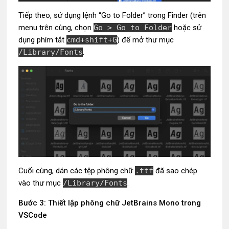
Tiếp theo, sử dụng lệnh “Go to Folder” trong Finder (trên
menu trên cùng, chọn
Go > Go to Folder
hoặc sử
dụng phím tắt
cmd+shift+G
) để mở thư mục
/Library/Fonts
.
Cuối cùng, dán các tệp phông chữ
.ttf
đã sao chép
vào thư mục
/Library/Fonts
.
Bước 3: Thiết lập phông chữ JetBrains Mono trong
VSCode