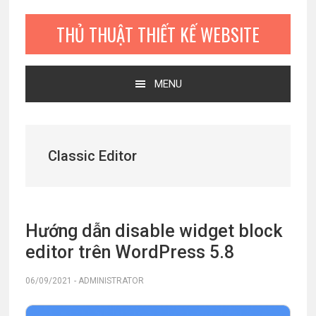
Bỏ
Skip
Bỏ
qua
to
qua
THỦ THUẬT THIẾT KẾ WEBSITE
primary
main
primary
navigation
content
sidebar
MENU
Classic Editor
Hướng dẫn disable widget block
editor trên WordPress 5.8
06/09/2021
-
ADMINISTRATOR