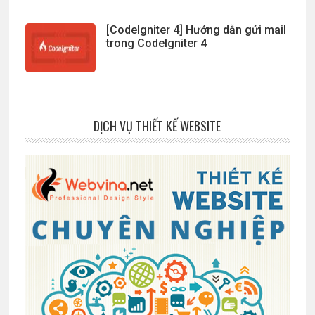
[CodeIgniter 4] Hướng dẫn gửi mail
trong CodeIgniter 4
DỊCH VỤ THIẾT KẾ WEBSITE