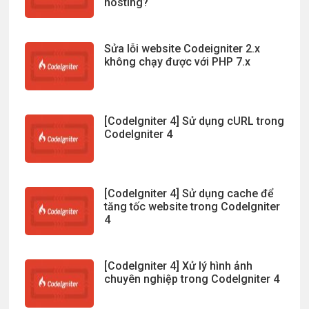
hosting?
Sửa lỗi website Codeigniter 2.x
không chạy được với PHP 7.x
[CodeIgniter 4] Sử dụng cURL trong
CodeIgniter 4
[CodeIgniter 4] Sử dụng cache để
tăng tốc website trong CodeIgniter
4
[CodeIgniter 4] Xử lý hình ảnh
chuyên nghiệp trong CodeIgniter 4