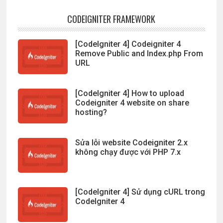
CODEIGNITER FRAMEWORK
[CodeIgniter 4] Codeigniter 4
Remove Public and Index.php From
URL
[CodeIgniter 4] How to upload
Codeigniter 4 website on share
hosting?
Sửa lỗi website Codeigniter 2.x
không chạy được với PHP 7.x
[CodeIgniter 4] Sử dụng cURL trong
CodeIgniter 4