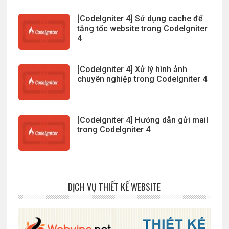
[CodeIgniter 4] Sử dụng cache để
tăng tốc website trong CodeIgniter
4
[CodeIgniter 4] Xử lý hình ảnh
chuyên nghiệp trong CodeIgniter 4
[CodeIgniter 4] Hướng dẫn gửi mail
trong CodeIgniter 4
DỊCH VỤ THIẾT KẾ WEBSITE