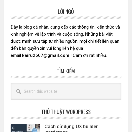
LỜI NGỎ
Sidebar
chính
Đây là blog cá nhân, cung cấp các thông tin, kiến thức và
kinh nghiệm về lập trình và cuộc sống. Những bài viết
được mình sưu tập từ nhiều nguồn, mọi chi tiết liên quan
đến bản quyền xin vui lòng liên hệ qua
email
kairu2607@gmail.com
! Cám ơn rất nhiều.
TÌM KIẾM
Search
this
website
THỦ THUẬT WORDPRESS
Cách sử dụng UX builder