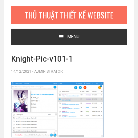
Bỏ
Skip
Bỏ
qua
to
qua
THỦ THUẬT THIẾT KẾ WEBSITE
primary
main
primary
navigation
content
sidebar
MENU
Knight-Pic-v101-1
14/12/2021
-
ADMINISTRATOR