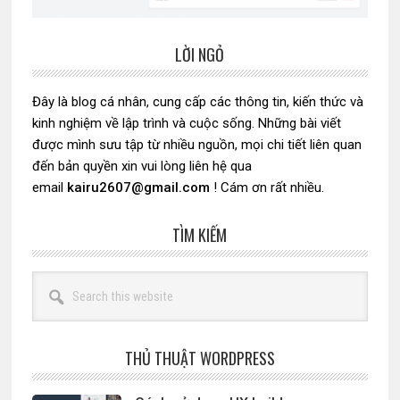
LỜI NGỎ
Sidebar
chính
Đây là blog cá nhân, cung cấp các thông tin, kiến thức và
kinh nghiệm về lập trình và cuộc sống. Những bài viết
được mình sưu tập từ nhiều nguồn, mọi chi tiết liên quan
đến bản quyền xin vui lòng liên hệ qua
email
kairu2607@gmail.com
! Cám ơn rất nhiều.
TÌM KIẾM
Search
this
website
THỦ THUẬT WORDPRESS