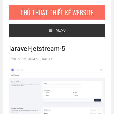
Bỏ
Skip
Bỏ
qua
to
qua
THỦ THUẬT THIẾT KẾ WEBSITE
primary
main
primary
navigation
content
sidebar
MENU
laravel-jetstream-5
19/09/2022
-
ADMINISTRATOR