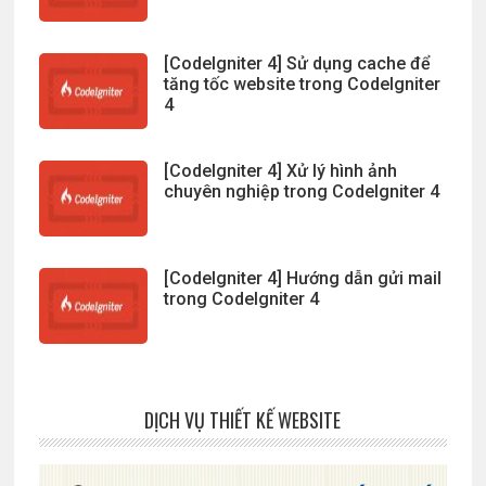
[CodeIgniter 4] Sử dụng cache để
tăng tốc website trong CodeIgniter
4
[CodeIgniter 4] Xử lý hình ảnh
chuyên nghiệp trong CodeIgniter 4
[CodeIgniter 4] Hướng dẫn gửi mail
trong CodeIgniter 4
DỊCH VỤ THIẾT KẾ WEBSITE