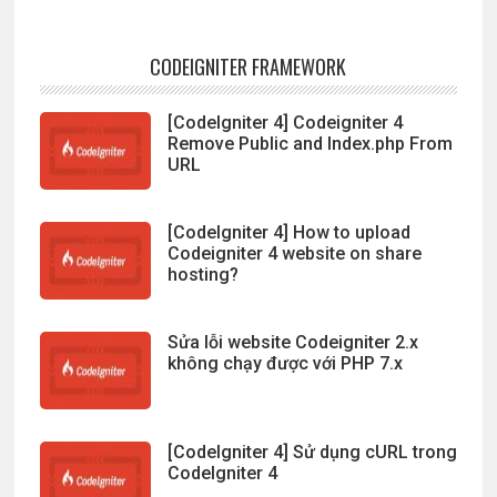
CODEIGNITER FRAMEWORK
[CodeIgniter 4] Codeigniter 4
Remove Public and Index.php From
URL
[CodeIgniter 4] How to upload
Codeigniter 4 website on share
hosting?
Sửa lỗi website Codeigniter 2.x
không chạy được với PHP 7.x
[CodeIgniter 4] Sử dụng cURL trong
CodeIgniter 4