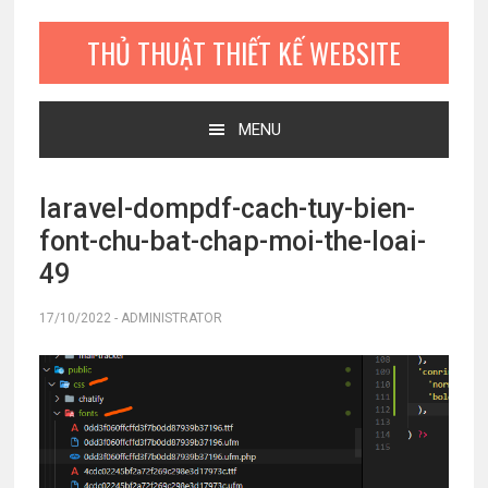
Bỏ
Skip
Bỏ
qua
to
qua
THỦ THUẬT THIẾT KẾ WEBSITE
primary
main
primary
navigation
content
sidebar
MENU
laravel-dompdf-cach-tuy-bien-
font-chu-bat-chap-moi-the-loai-
49
17/10/2022
-
ADMINISTRATOR