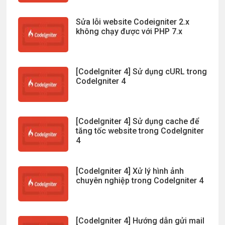
Sửa lỗi website Codeigniter 2.x
không chạy được với PHP 7.x
[CodeIgniter 4] Sử dụng cURL trong
CodeIgniter 4
[CodeIgniter 4] Sử dụng cache để
tăng tốc website trong CodeIgniter
4
[CodeIgniter 4] Xử lý hình ảnh
chuyên nghiệp trong CodeIgniter 4
[CodeIgniter 4] Hướng dẫn gửi mail