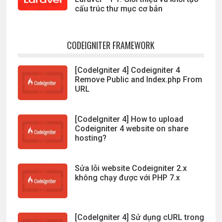
cấu trúc thư mục cơ bản
CODEIGNITER FRAMEWORK
[CodeIgniter 4] Codeigniter 4
Remove Public and Index.php From
URL
[CodeIgniter 4] How to upload
Codeigniter 4 website on share
hosting?
Sửa lỗi website Codeigniter 2.x
không chạy được với PHP 7.x
[CodeIgniter 4] Sử dụng cURL trong