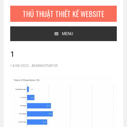
Bỏ
Skip
Bỏ
qua
to
qua
THỦ THUẬT THIẾT KẾ WEBSITE
primary
main
primary
navigation
content
sidebar
MENU
1
14/08/2022
-
ADMINISTRATOR