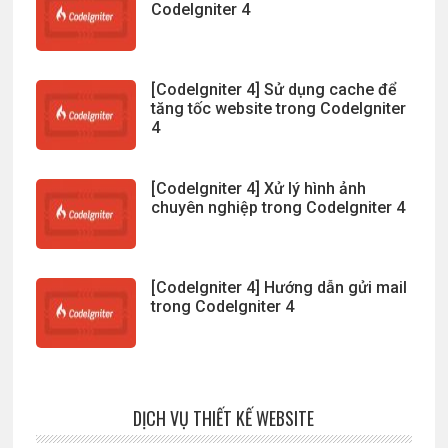
CodeIgniter 4
[CodeIgniter 4] Sử dụng cache để
tăng tốc website trong CodeIgniter
4
[CodeIgniter 4] Xử lý hình ảnh
chuyên nghiệp trong CodeIgniter 4
[CodeIgniter 4] Hướng dẫn gửi mail
trong CodeIgniter 4
DỊCH VỤ THIẾT KẾ WEBSITE