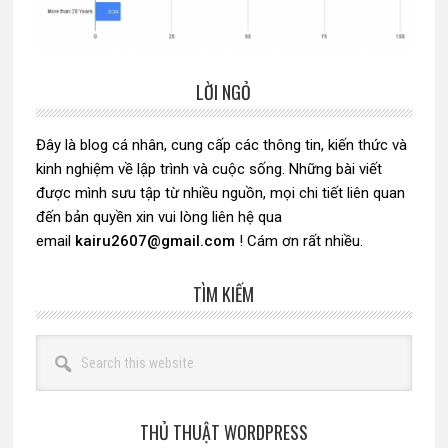
LỜI NGỎ
Sidebar
chính
Đây là blog cá nhân, cung cấp các thông tin, kiến thức và
kinh nghiệm về lập trình và cuộc sống. Những bài viết
được mình sưu tập từ nhiều nguồn, mọi chi tiết liên quan
đến bản quyền xin vui lòng liên hệ qua
email
kairu2607@gmail.com
! Cám ơn rất nhiều.
TÌM KIẾM
Search
this
website
THỦ THUẬT WORDPRESS