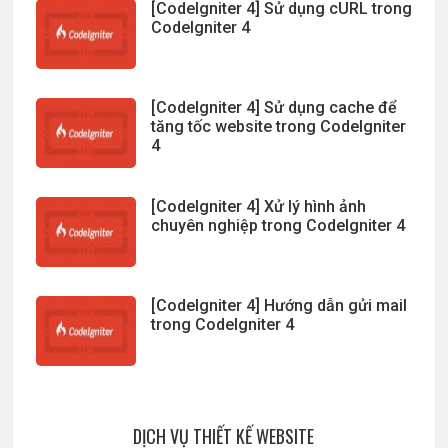
[CodeIgniter 4] Sử dụng cURL trong
CodeIgniter 4
[CodeIgniter 4] Sử dụng cache để
tăng tốc website trong CodeIgniter
4
[CodeIgniter 4] Xử lý hình ảnh
chuyên nghiệp trong CodeIgniter 4
[CodeIgniter 4] Hướng dẫn gửi mail
trong CodeIgniter 4
DỊCH VỤ THIẾT KẾ WEBSITE