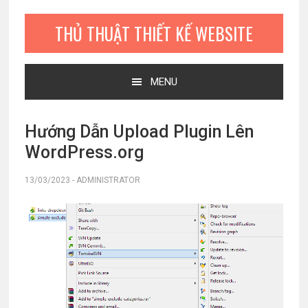
Bỏ
Skip
Bỏ
qua
to
qua
THỦ THUẬT THIẾT KẾ WEBSITE
primary
main
primary
navigation
content
sidebar
MENU
Hướng Dẫn Upload Plugin Lên
WordPress.org
13/03/2023
-
ADMINISTRATOR