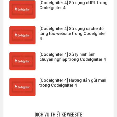
[CodeIgniter 4] Sử dụng cURL trong
CodeIgniter 4
[CodeIgniter 4] Sử dụng cache để
tăng tốc website trong CodeIgniter
4
[CodeIgniter 4] Xử lý hình ảnh
chuyên nghiệp trong CodeIgniter 4
[CodeIgniter 4] Hướng dẫn gửi mail
trong CodeIgniter 4
DỊCH VỤ THIẾT KẾ WEBSITE