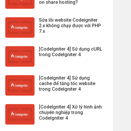
on share hosting?
Sửa lỗi website Codeigniter
2.x không chạy được với PHP
7.x
[CodeIgniter 4] Sử dụng cURL
trong CodeIgniter 4
[CodeIgniter 4] Sử dụng
cache để tăng tốc website
trong CodeIgniter 4
[CodeIgniter 4] Xử lý hình ảnh
chuyên nghiệp trong
CodeIgniter 4