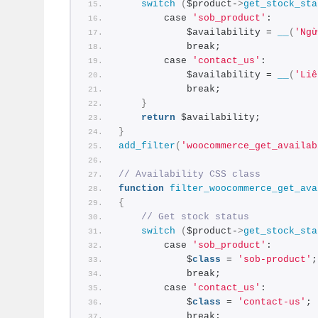
switch
(
$product-
>
get_stock_sta
        case 
'sob_product'
:
            $availability = 
__
(
'Ngừ
            break;
        case 
'contact_us'
:
            $availability = 
__
(
'Liê
            break;
}
return
 $availability;
}
add_filter
(
'woocommerce_get_availab
// Availability CSS class
function
filter_woocommerce_get_ava
{
// Get stock status
switch
(
$product-
>
get_stock_sta
        case 
'sob_product'
:
            $
class
 = 
'sob-product'
;
            break;
        case 
'contact_us'
:
            $
class
 = 
'contact-us'
;
            break;