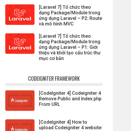
[Laravel 7] Tổ chức theo
dạng Package/Module trong
ứng dụng Laravel – P2: Route
'
, 
10
, 
2
)
;
và mô hình MVC
[Laravel 7] Tổ chức theo
dạng Package/Module trong
ứng dụng Laravel – P1: Giới
thiệu và khởi tạo cấu trúc thư
mục cơ bản
CODEIGNITER FRAMEWORK
[CodeIgniter 4] Codeigniter 4
Remove Public and Index.php
From URL
[CodeIgniter 4] How to
upload Codeigniter 4 website