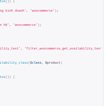
tus
())
{
ng kinh doanh'
, 
'woocommerce'
)
;
n hệ'
, 
'woocommerce'
)
;
ility_text'
, 
'filter_woocommerce_get_availability_text'
,
ilability_class
(
$
class
, $product
)
tus
())
{