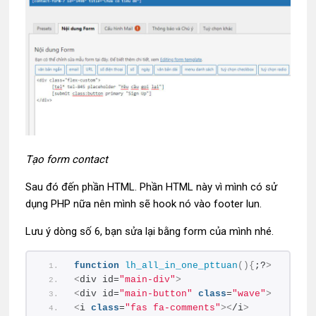
Tạo form contact
Sau đó đến phần HTML. Phần HTML này vì mình có sử
dụng PHP nữa nên mình sẽ hook nó vào footer lun.
Lưu ý dòng số 6, bạn sửa lại bằng form của mình nhé.
function
lh_all_in_one_pttuan
(){
;?
>
<
div id=
"main-div"
>
<
div id=
"main-button"
class
=
"wave"
>
<
i 
class
=
"fas fa-comments"
><
/i
>