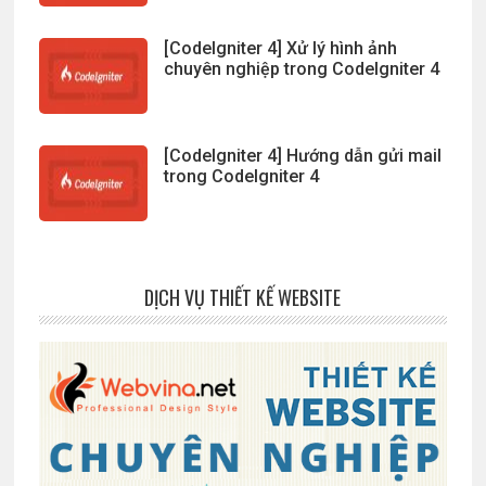
[CodeIgniter 4] Xử lý hình ảnh
chuyên nghiệp trong CodeIgniter 4
[CodeIgniter 4] Hướng dẫn gửi mail
trong CodeIgniter 4
DỊCH VỤ THIẾT KẾ WEBSITE