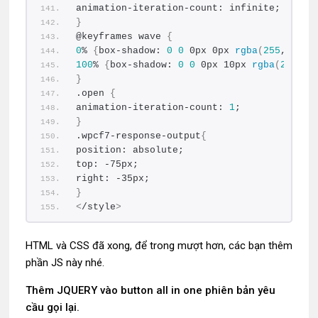
animation-iteration-count: infinite;
}
@keyframes wave 
{
0
% 
{
box-shadow: 
0
0
 0px 0px 
rgba
(
255
, 
255
,
100
% 
{
box-shadow: 
0
0
 0px 10px 
rgba
(
255
, 
2
}
.open 
{
animation-iteration-count: 
1
;
}
.wpcf7-response-output
{
position: absolute;
top: -75px;
right: -35px;
}
<
/style
>
HTML và CSS đã xong, để trong mượt hơn, các bạn thêm
phần JS này nhé.
Thêm JQUERY vào button all in one phiên bản yêu
cầu gọi lại.