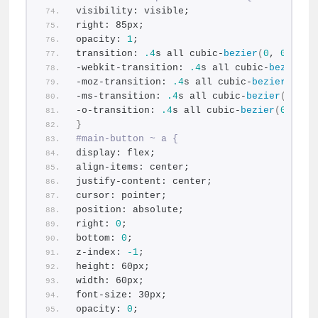
visibility: visible;
right: 85px;
opacity: 
1
;
transition: 
.4
s all cubic-
bezier
(
0
, 
0.01
, 
-webkit-transition: 
.4
s all cubic-
bezier
(
0
-moz-transition: 
.4
s all cubic-
bezier
(
0
, 
0
-ms-transition: 
.4
s all cubic-
bezier
(
0
, 
0.
-o-transition: 
.4
s all cubic-
bezier
(
0
, 
0.0
}
#main-button ~ a {
display: flex;
align-items: center;
justify-content: center;
cursor: pointer;
position: absolute;
right: 
0
;
bottom: 
0
;
z-index: 
-1
;
height: 60px;
width: 60px;
font-size: 30px;
opacity: 
0
;