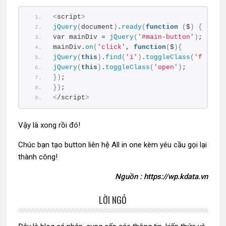
<
script
>
jQuery
(
document
)
.
ready
(
function
(
$
)
{
var mainDiv = 
jQuery
(
'#main-button'
)
;
mainDiv.
on
(
'click'
, 
function
(
$
){
jQuery
(
this
)
.
find
(
'i'
)
.
toggleClass
(
'fa-tim
jQuery
(
this
)
.
toggleClass
(
'open'
)
;
})
;
})
;
<
/script
>
Vậy là xong rồi đó!
Chúc bạn tạo button liên hệ All in one kèm yêu cầu gọi lại
thành công!
Nguồn : https://wp.kdata.vn
LỜI NGỎ
Sidebar
chính