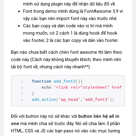
mình sử dụng plugin này để nhận dữ liệu đổ về.
Font trong demo mình dùng là FontAwsome 5.9 vì
vậy các bạn nên import font này vào trước nhé.
Các bạn copy và dán code vào vị trí mà mình
mong muốn, có 2 cách 1 là dùng hook để hook
vào footer, 2 là các bạn copy và dán vào footer.
Bạn nào chưa biết cách chèn font awsome thì làm theo
code này (Cách này không khuyến khích, theo mình nên
tải bộ font về, nhưng cách này nhanh^^)
function
add_font3
(){
    echo 
'<link rel="stylesheet" href="htt
}
add_action
(
'wp_head'
,
'add_font3'
)
;
Đối với button này nó sẽ khác với
button liên hệ all in
one
mà mình chia sẻ trước đây. Nó sẽ chia làm 3 phần
HTML, CSS và JS các bạn pass nó vào các mục tương