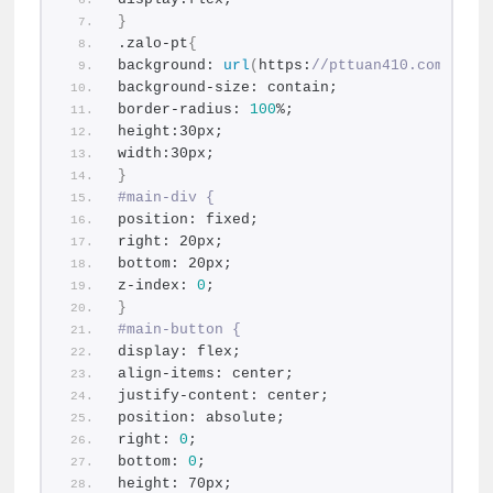
}
.zalo-pt
{
background: 
url
(
https:
//pttuan410.com/wp-c
background-size: contain;
border-radius: 
100
%;
height:30px;
width:30px;
}
#main-div {
position: fixed;
right: 20px;
bottom: 20px;
z-index: 
0
;
}
#main-button {
display: flex;
align-items: center;
justify-content: center;
position: absolute;
right: 
0
;
bottom: 
0
;
height: 70px;