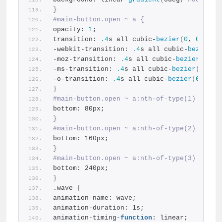
}
#main-button.open ~ a {
opacity: 
1
;
transition: 
.4
s all cubic-
bezier
(
0
, 
0.01
, 
-webkit-transition: 
.4
s all cubic-
bezier
(
0
-moz-transition: 
.4
s all cubic-
bezier
(
0
, 
0
-ms-transition: 
.4
s all cubic-
bezier
(
0
, 
0.
-o-transition: 
.4
s all cubic-
bezier
(
0
, 
0.0
}
#main-button.open ~ a:nth-of-type(1) {
bottom: 80px;
}
#main-button.open ~ a:nth-of-type(2) {
bottom: 160px;
}
#main-button.open ~ a:nth-of-type(3) {
bottom: 240px;
}
.wave 
{
animation-name: wave;
animation-duration: 1s;
animation-timing-
function
: linear;