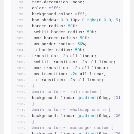
text-decoration: none;
color: 
#fff;
background-color: 
#fff;
box-shadow: 
0
0
 10px 
0
rgba
(
0
,
0
,
0
,
.5
)
;
border-radius: 
50
%;
-webkit-border-radius: 
50
%;
-moz-border-radius: 
50
%;
-ms-border-radius: 
50
%;
-o-border-radius: 
50
%;
transition: 
.2
s all linear;
-webkit-transition: 
.2
s all linear;
-moz-transition: 
.2
s all linear;
-ms-transition: 
.2
s all linear;
-o-transition: 
.2
s all linear;
}
#main-button ~ .zalo-custom {
background: linear-
gradient
(
0deg, 
#017AB1,
}
#main-button ~ .whatsapp-custom {
background: linear-
gradient
(
0deg, 
#00B100,
}
#main-button ~ .messenger-custom {
background: linear-
gradient
(
0deg, 
#0078FF,