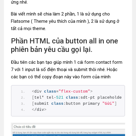
ứng nhé.
Bài viết mình sẽ chia làm 2 phần, 1 là sử dụng cho
Flatsome ( Theme yêu thích của mình ), 2 là sử dụng ở
tất cả mọi theme.
Phần HTML của button all in one
phiên bản yêu cầu gọi lại.
Đầu tiên các bạn tạo giúp mình 1 cái form contact form
7 với 1 input là số điện thoại và submit thôi nhé. Hoặc
các bạn có thể copy đoạn này vào form của mình
<
div 
class
=
"flex-custom"
>
[
tel* tel-
521
class
:sdt-pt placeholder 
"Yê
[
submit 
class
:button primary 
"Gửi"
]
<
/div
>