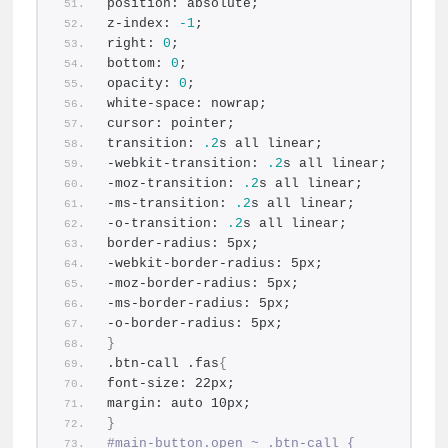
position: absolute;
z-index: 
-1
;
right: 
0
;
bottom: 
0
;
opacity: 
0
;
white-space: nowrap;
cursor: pointer;
transition: 
.2
s all linear;
-webkit-transition: 
.2
s all linear;
-moz-transition: 
.2
s all linear;
-ms-transition: 
.2
s all linear;
-o-transition: 
.2
s all linear;
border-radius: 5px;
-webkit-border-radius: 5px;
-moz-border-radius: 5px;
-ms-border-radius: 5px;
-o-border-radius: 5px;
}
.btn-call .fas
{
font-size: 22px;
margin: auto 10px;
}
#main-button.open ~ .btn-call {