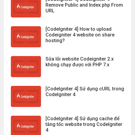
Remove Public and Index.php From
URL
[CodeIgniter 4] How to upload
Codeigniter 4 website on share
hosting?
Sửa lỗi website Codeigniter 2.x
không chạy được với PHP 7.x
[CodeIgniter 4] Sử dụng cURL trong
CodeIgniter 4
[CodeIgniter 4] Sử dụng cache để
tăng tốc website trong CodeIgniter
4