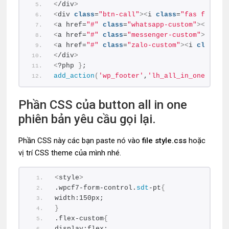
<
/div
>
<
div 
class
=
"btn-call"
><
i 
class
=
"fas fa-pho
<
a href=
"#"
class
=
"whatsapp-custom"
><
i 
cla
<
a href=
"#"
class
=
"messenger-custom"
><
i 
cl
<
a href=
"#"
class
=
"zalo-custom"
><
i 
class
=
"
<
/div
>
<
?php 
}
;
add_action
(
'wp_footer'
,
'lh_all_in_one_pttu
Phần CSS của button all in one
phiên bản yêu cầu gọi lại.
Phần CSS này các bạn paste nó vào
file style.css
hoặc
vị trí CSS theme của mình nhé.
<
style
>
.wpcf7-form-control.
sdt
-pt
{
width:150px;
}
.flex-custom
{
display:flex;