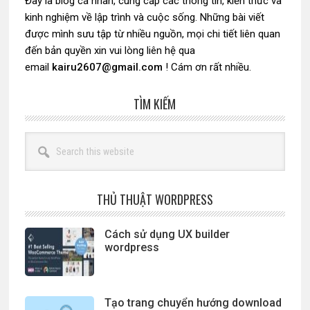
Đây là blog cá nhân, cung cấp các thông tin, kiến thức và
kinh nghiệm về lập trình và cuộc sống. Những bài viết
được mình sưu tập từ nhiều nguồn, mọi chi tiết liên quan
đến bản quyền xin vui lòng liên hệ qua
email
kairu2607@gmail.com
! Cám ơn rất nhiều.
TÌM KIẾM
Search
this
website
THỦ THUẬT WORDPRESS
Cách sử dụng UX builder
wordpress
Tạo trang chuyển hướng download