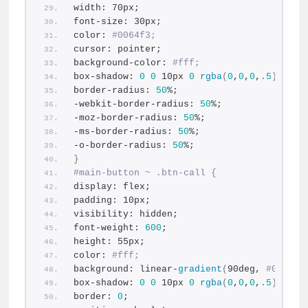
width: 70px;
font-size: 30px;
color: 
#0064f3;
cursor: pointer;
background-color: 
#fff;
box-shadow: 
0
0
 10px 
0
rgba
(
0
,
0
,
0
,
.5
)
;
border-radius: 
50
%;
-webkit-border-radius: 
50
%;
-moz-border-radius: 
50
%;
-ms-border-radius: 
50
%;
-o-border-radius: 
50
%;
}
#main-button ~ .btn-call {
display: flex;
padding: 10px;
visibility: hidden;
font-weight: 
600
;
height: 55px;
color: 
#fff;
background: linear-
gradient
(
90deg, 
#00a1f5
box-shadow: 
0
0
 10px 
0
rgba
(
0
,
0
,
0
,
.5
)
;
border: 
0
;