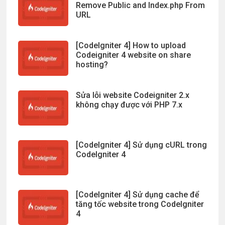
Remove Public and Index.php From
URL
[CodeIgniter 4] How to upload
Codeigniter 4 website on share
hosting?
Sửa lỗi website Codeigniter 2.x
không chạy được với PHP 7.x
[CodeIgniter 4] Sử dụng cURL trong
CodeIgniter 4
[CodeIgniter 4] Sử dụng cache để
tăng tốc website trong CodeIgniter
4