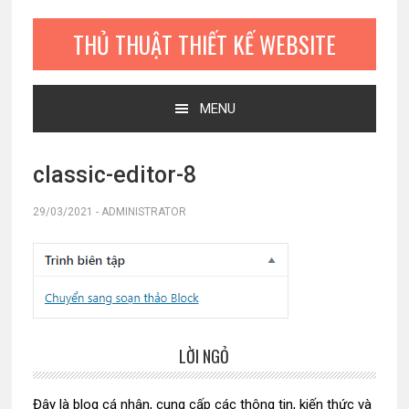
Bỏ
Skip
Bỏ
qua
to
qua
THỦ THUẬT THIẾT KẾ WEBSITE
primary
main
primary
navigation
content
sidebar
MENU
classic-editor-8
29/03/2021
-
ADMINISTRATOR
LỜI NGỎ
Sidebar
chính
Đây là blog cá nhân, cung cấp các thông tin, kiến thức và