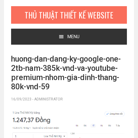
Bỏ
Skip
Bỏ
qua
to
qua
THỦ THUẬT THIẾT KẾ WEBSITE
primary
main
primary
navigation
content
sidebar
MENU
huong-dan-dang-ky-google-one-
2tb-nam-385k-vnd-va-youtube-
premium-nhom-gia-dinh-thang-
80k-vnd-59
16/09/2023
-
ADMINISTRATOR