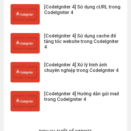
[CodeIgniter 4] Sử dụng cURL trong
CodeIgniter 4
[CodeIgniter 4] Sử dụng cache để
tăng tốc website trong CodeIgniter
4
[CodeIgniter 4] Xử lý hình ảnh
chuyên nghiệp trong CodeIgniter 4
[CodeIgniter 4] Hướng dẫn gửi mail
trong CodeIgniter 4