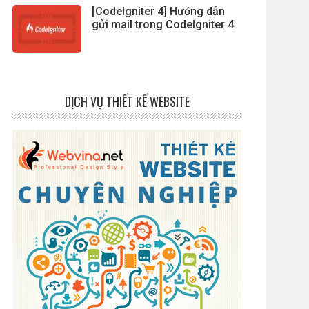
[CodeIgniter 4] Hướng dẫn
gửi mail trong CodeIgniter 4
DỊCH VỤ THIẾT KẾ WEBSITE