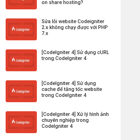
on share hosting?
Sửa lỗi website Codeigniter
2.x không chạy được với PHP
7.x
[CodeIgniter 4] Sử dụng cURL
trong CodeIgniter 4
[CodeIgniter 4] Sử dụng
cache để tăng tốc website
trong CodeIgniter 4
[CodeIgniter 4] Xử lý hình ảnh
chuyên nghiệp trong
CodeIgniter 4