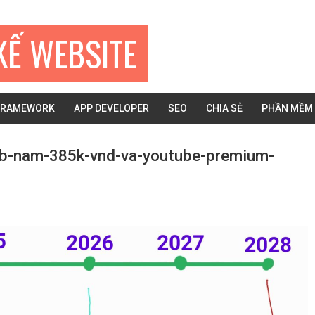
KẾ WEBSITE
FRAMEWORK
APP DEVELOPER
SEO
CHIA SẺ
PHẦN MỀM
tb-nam-385k-vnd-va-youtube-premium-