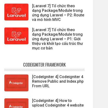
[Laravel 7] Tổ chức theo
dạng Package/Module trong
ứng dụng Laravel – P2: Route
và mô hình MVC
[Laravel 7] Tổ chức theo
dạng Package/Module trong
ứng dụng Laravel – P1: Giới
thiệu và khởi tạo cấu trúc thư
mục cơ bản
CODEIGNITER FRAMEWORK
[CodeIgniter 4] Codeigniter 4
Remove Public and Index.php
From URL
[CodeIgniter 4] How to
upload Codeigniter 4 website