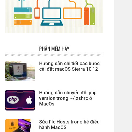
PHẦN MỀM HAY
Hướng dẫn chi tiết các bước
cài đặt macOS Sierra 10.12
Hướng dẫn chuyển đổi php
version trong ~/.zshrc ở
MacOs
Sửa file Hosts trong hệ điều
hành MacOS