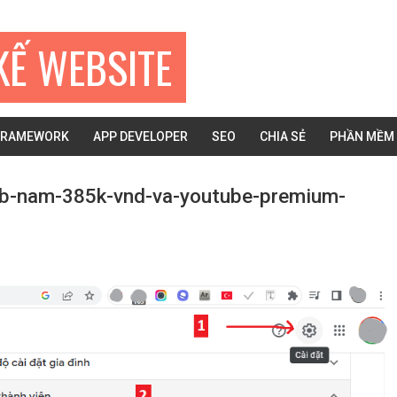
KẾ WEBSITE
FRAMEWORK
APP DEVELOPER
SEO
CHIA SẺ
PHẦN MỀM
tb-nam-385k-vnd-va-youtube-premium-