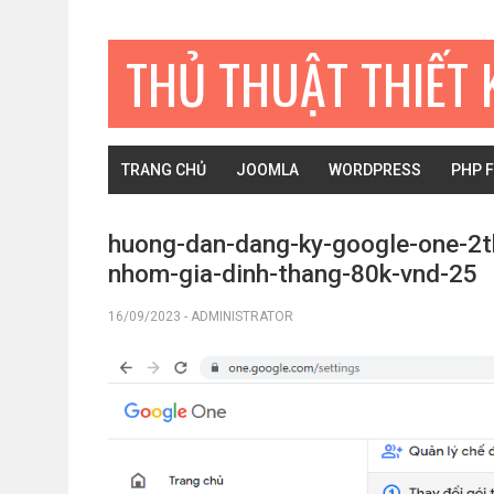
Bỏ
Skip
Bỏ
qua
to
qua
THỦ THUẬT THIẾT 
primary
main
primary
navigation
content
sidebar
TRANG CHỦ
JOOMLA
WORDPRESS
PHP 
huong-dan-dang-ky-google-one-2
nhom-gia-dinh-thang-80k-vnd-25
16/09/2023
-
ADMINISTRATOR