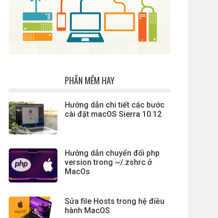
PHẦN MỀM HAY
Hướng dẫn chi tiết các bước
cài đặt macOS Sierra 10.12
Hướng dẫn chuyển đổi php
version trong ~/.zshrc ở
MacOs
Sửa file Hosts trong hệ điều
hành MacOS