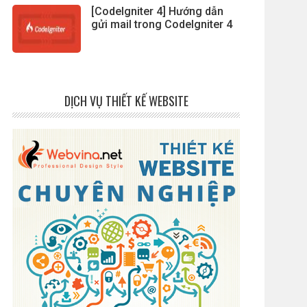
[CodeIgniter 4] Hướng dẫn
gửi mail trong CodeIgniter 4
DỊCH VỤ THIẾT KẾ WEBSITE