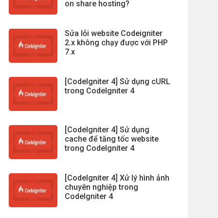
on share hosting?
Sửa lỗi website Codeigniter
2.x không chạy được với PHP
7.x
[CodeIgniter 4] Sử dụng cURL
trong CodeIgniter 4
[CodeIgniter 4] Sử dụng
cache để tăng tốc website
trong CodeIgniter 4
[CodeIgniter 4] Xử lý hình ảnh
chuyên nghiệp trong
CodeIgniter 4