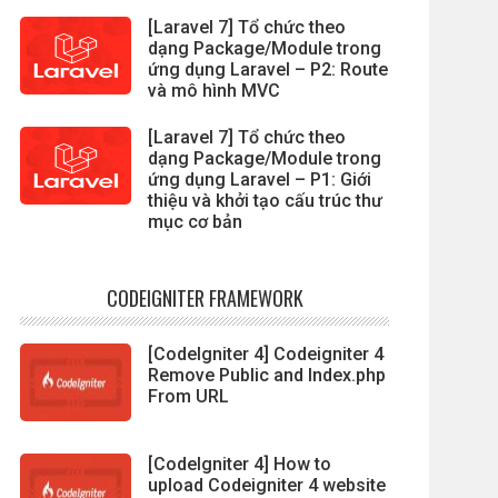
[Laravel 7] Tổ chức theo
dạng Package/Module trong
ứng dụng Laravel – P2: Route
và mô hình MVC
[Laravel 7] Tổ chức theo
dạng Package/Module trong
ứng dụng Laravel – P1: Giới
thiệu và khởi tạo cấu trúc thư
mục cơ bản
CODEIGNITER FRAMEWORK
[CodeIgniter 4] Codeigniter 4
Remove Public and Index.php
From URL
[CodeIgniter 4] How to
upload Codeigniter 4 website