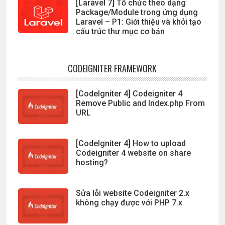
[Laravel 7] Tổ chức theo dạng
Package/Module trong ứng dụng
Laravel – P1: Giới thiệu và khởi tạo
cấu trúc thư mục cơ bản
CODEIGNITER FRAMEWORK
[CodeIgniter 4] Codeigniter 4
Remove Public and Index.php From
URL
[CodeIgniter 4] How to upload
Codeigniter 4 website on share
hosting?
Sửa lỗi website Codeigniter 2.x
không chạy được với PHP 7.x