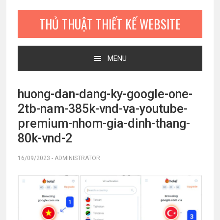
Bỏ
Skip
Bỏ
qua
to
qua
THỦ THUẬT THIẾT KẾ WEBSITE
primary
main
primary
navigation
content
sidebar
MENU
huong-dan-dang-ky-google-one-
2tb-nam-385k-vnd-va-youtube-
premium-nhom-gia-dinh-thang-
80k-vnd-2
16/09/2023
-
ADMINISTRATOR