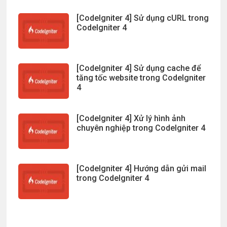
[CodeIgniter 4] Sử dụng cURL trong
CodeIgniter 4
[CodeIgniter 4] Sử dụng cache để
tăng tốc website trong CodeIgniter
4
[CodeIgniter 4] Xử lý hình ảnh
chuyên nghiệp trong CodeIgniter 4
[CodeIgniter 4] Hướng dẫn gửi mail
trong CodeIgniter 4