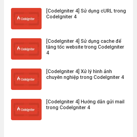
[CodeIgniter 4] Sử dụng cURL trong
CodeIgniter 4
[CodeIgniter 4] Sử dụng cache để
tăng tốc website trong CodeIgniter
4
[CodeIgniter 4] Xử lý hình ảnh
chuyên nghiệp trong CodeIgniter 4
[CodeIgniter 4] Hướng dẫn gửi mail
trong CodeIgniter 4