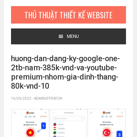
Bỏ
Skip
Bỏ
qua
to
qua
THỦ THUẬT THIẾT KẾ WEBSITE
primary
main
primary
navigation
content
sidebar
MENU
huong-dan-dang-ky-google-one-
2tb-nam-385k-vnd-va-youtube-
premium-nhom-gia-dinh-thang-
80k-vnd-10
16/09/2023
-
ADMINISTRATOR