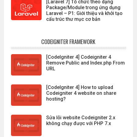
[Laravel 7] Tổ chức theo dạng
Package/Module trong ứng dụng
Laravel – P1: Giới thiệu và khởi tạo
cấu trúc thư mục cơ bản
CODEIGNITER FRAMEWORK
[CodeIgniter 4] Codeigniter 4
Remove Public and Index.php From
URL
[CodeIgniter 4] How to upload
Codeigniter 4 website on share
hosting?
Sửa lỗi website Codeigniter 2.x
không chạy được với PHP 7.x