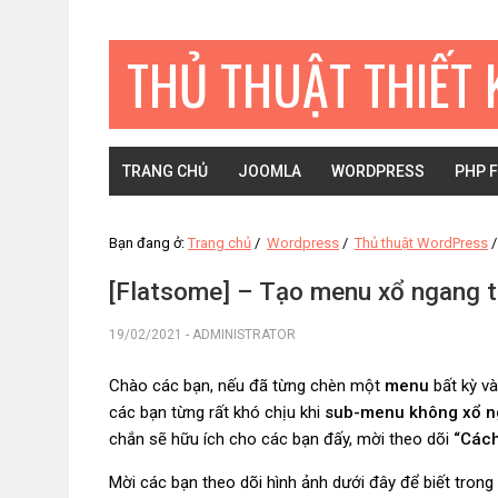
Bỏ
Skip
Bỏ
qua
to
qua
THỦ THUẬT THIẾT 
primary
main
primary
navigation
content
sidebar
TRANG CHỦ
JOOMLA
WORDPRESS
PHP 
Bạn đang ở:
Trang chủ
/
Wordpress
/
Thủ thuật WordPress
/
[Flatsome] – Tạo menu xổ ngang 
19/02/2021
-
ADMINISTRATOR
Chào các bạn, nếu đã từng chèn một
menu
bất kỳ v
các bạn từng rất khó chịu khi
sub-menu
không xổ 
chắn sẽ hữu ích cho các bạn đấy, mời theo dõi
“Cách
Mời các bạn theo dõi hình ảnh dưới đây để biết trong b