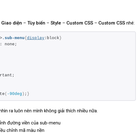
o
Giao diện
–
Tùy biến
–
Style
–
Custom CSS
–
Custom CSS
nhé:
>
.sub-menu
{
display
:block
}
: none;
rtant;
te
(
-90deg
)
;
}
hìn ra luôn nên mình không giải thích nhiều nữa.
hỉnh đường viền của sub-menu
iều chỉnh mã màu nền