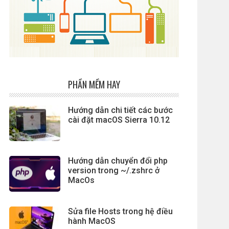
PHẦN MỀM HAY
Hướng dẫn chi tiết các bước
cài đặt macOS Sierra 10.12
Hướng dẫn chuyển đổi php
version trong ~/.zshrc ở
MacOs
Sửa file Hosts trong hệ điều
hành MacOS