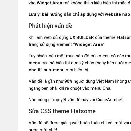
vào
Widget Area
mà không thích kiểu hiển thị mặc đ
Lưu ý: bài hướng dẫn chỉ áp dụng với website nào
Phát hiện vấn đề
Khi làm web sử dụng
UX BUILDER
của theme
Flatso
trang sử dụng element
“Wideget Area”
.
Tuy nhiên, nếu một mục nào đó của menu có các mụ
menu
của nó hiển thị cực kỳ chán (ngay bên dưới m
cha
thì
sub-menu
mới hiển thị.
Vấn đề là gần như 90% người dùng Việt Nam không ưa k
ngang bên phải khi rê chuột vào menu Cha.
Nào cùng giải quyết vấn đề này với GiuseArt nhé!
Sửa CSS theme Flatsome
Vấn đề sẽ được giải quyết hoàn toàn chỉ với một vài
bước một nhé!