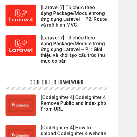
[Laravel 7] Tổ chức theo
dạng Package/Module trong
ứng dụng Laravel – P2: Route
và mô hình MVC
[Laravel 7] Tổ chức theo
dạng Package/Module trong
ứng dụng Laravel – P1: Giới
thiệu và khởi tạo cấu trúc thư
mục cơ bản
CODEIGNITER FRAMEWORK
[CodeIgniter 4] Codeigniter 4
Remove Public and Index.php
From URL
[CodeIgniter 4] How to
upload Codeigniter 4 website