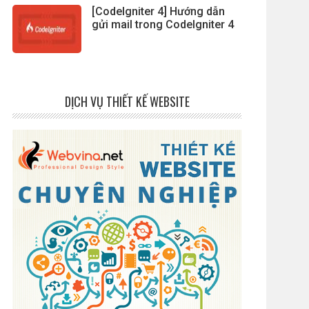
[CodeIgniter 4] Hướng dẫn
gửi mail trong CodeIgniter 4
DỊCH VỤ THIẾT KẾ WEBSITE