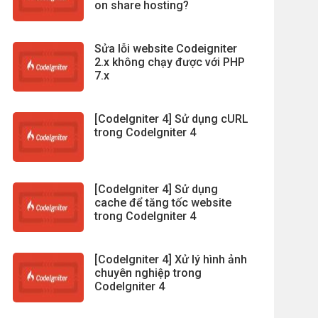
on share hosting?
Sửa lỗi website Codeigniter
2.x không chạy được với PHP
7.x
[CodeIgniter 4] Sử dụng cURL
trong CodeIgniter 4
[CodeIgniter 4] Sử dụng
cache để tăng tốc website
trong CodeIgniter 4
[CodeIgniter 4] Xử lý hình ảnh
chuyên nghiệp trong
CodeIgniter 4