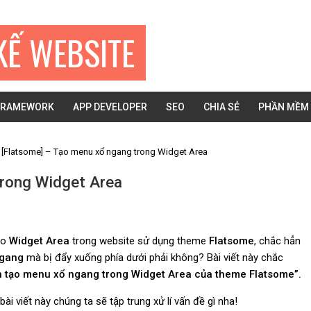
KẾ WEBSITE
FRAMEWORK
APP DEVELOPER
SEO
CHIA SẺ
PHẦN MỀM
[Flatsome] – Tạo menu xổ ngang trong Widget Area
trong Widget Area
ào
Widget Area
trong website sử dụng theme
Flatsome
, chắc hẳn
ngang
mà bị đẩy xuống phía dưới phải không? Bài viết này chắc
 tạo menu xổ ngang trong Widget Area của theme Flatsome”.
ài viết này chúng ta sẽ tập trung xử lí vấn đề gì nha!