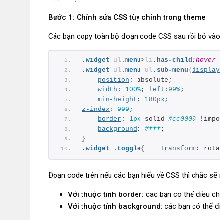
Bước 1: Chỉnh sửa CSS tùy chỉnh trong theme
Các bạn copy toàn bộ đoạn code CSS sau rồi bỏ và
.widget
ul
.menu
>
li
.has-child
:hover
 
.widget
ul
.menu
ul
.sub-menu
{
display
position
: absolute;
width
: 
100%
; 
left
:
99%
;
min-height
: 
180px
;
z-index
: 
999
;
border
: 
1px
 solid 
#cc0000
 !impo
background
: 
#fff
;
}
.widget
.toggle
{
transform
: rota
Đoạn code trên nếu các bạn hiểu về CSS thì chắc sẽ n
Với thuộc tính border:
các bạn có thể điều c
Với thuộc tính background:
các bạn có thể đ