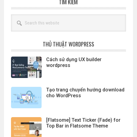
TÌM KIẾM
Search
this
website
THỦ THUẬT WORDPRESS
Cách sử dụng UX builder
wordpress
Tạo trang chuyển hướng download
cho WordPress
[Flatsome] Text Ticker (Fade) for
Top Bar in Flatsome Theme