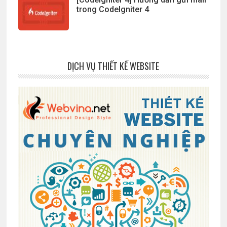
trong CodeIgniter 4
DỊCH VỤ THIẾT KẾ WEBSITE