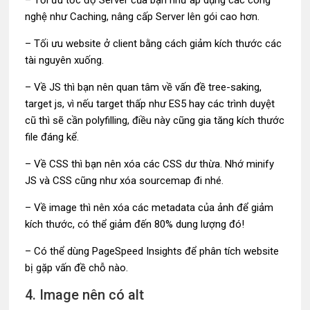
– Tối ưu tốc độ Server của bạn như áp dụng các công
nghệ như Caching, nâng cấp Server lên gói cao hơn.
– Tối ưu website ở client bằng cách giảm kích thước các
tài nguyên xuống.
– Về JS thì bạn nên quan tâm về vấn đề tree-saking,
target js, vì nếu target thấp như ES5 hay các trình duyệt
cũ thì sẽ cần polyfilling, điều này cũng gia tăng kích thước
file đáng kể.
– Về CSS thì bạn nên xóa các CSS dư thừa. Nhớ minify
JS và CSS cũng như xóa sourcemap đi nhé.
– Về image thì nên xóa các metadata của ảnh để giảm
kích thước, có thể giảm đến 80% dung lượng đó!
– Có thể dùng PageSpeed Insights để phân tích website
bị gặp vấn đề chỗ nào.
4. Image nên có alt