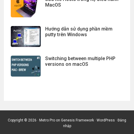
MacOS
Hướng dẫn sử dụng phần mềm
putty trên Windows
Switching between multiple PHP
versions on macOS
Copyright © 2026 ·
Metro Pro
on
Genesis Framework
·
WordPress
·
Đăng
nhập