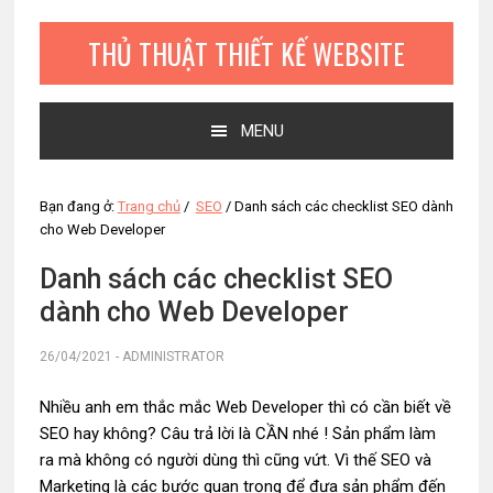
Bỏ
Skip
Bỏ
qua
to
qua
THỦ THUẬT THIẾT KẾ WEBSITE
primary
main
primary
navigation
content
sidebar
MENU
Bạn đang ở:
Trang chủ
/
SEO
/
Danh sách các checklist SEO dành
cho Web Developer
Danh sách các checklist SEO
dành cho Web Developer
26/04/2021
-
ADMINISTRATOR
Nhiều anh em thắc mắc Web Developer thì có cần biết về
SEO hay không? Câu trả lời là CẦN nhé ! Sản phẩm làm
ra mà không có người dùng thì cũng vứt. Vì thế SEO và
Marketing là các bước quan trọng để đưa sản phẩm đến