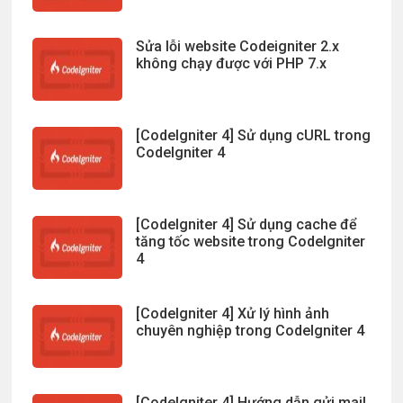
Sửa lỗi website Codeigniter 2.x
không chạy được với PHP 7.x
[CodeIgniter 4] Sử dụng cURL trong
CodeIgniter 4
[CodeIgniter 4] Sử dụng cache để
tăng tốc website trong CodeIgniter
4
[CodeIgniter 4] Xử lý hình ảnh
chuyên nghiệp trong CodeIgniter 4
[CodeIgniter 4] Hướng dẫn gửi mail