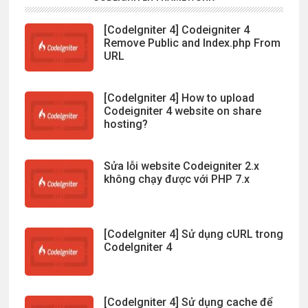
[CodeIgniter 4] Codeigniter 4
Remove Public and Index.php From
URL
[CodeIgniter 4] How to upload
Codeigniter 4 website on share
hosting?
Sửa lỗi website Codeigniter 2.x
không chạy được với PHP 7.x
[CodeIgniter 4] Sử dụng cURL trong
CodeIgniter 4
[CodeIgniter 4] Sử dụng cache để