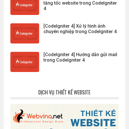
tăng tốc website trong CodeIgniter
4
[CodeIgniter 4] Xử lý hình ảnh
chuyên nghiệp trong CodeIgniter 4
[CodeIgniter 4] Hướng dẫn gửi mail
trong CodeIgniter 4
DỊCH VỤ THIẾT KẾ WEBSITE