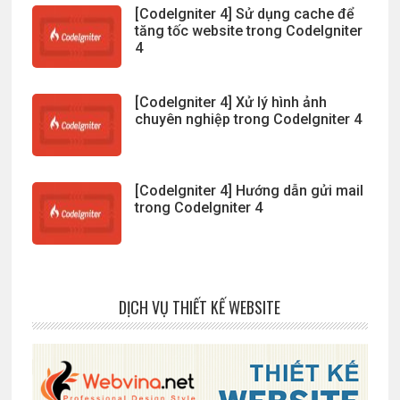
[CodeIgniter 4] Sử dụng cache để
tăng tốc website trong CodeIgniter
4
[CodeIgniter 4] Xử lý hình ảnh
chuyên nghiệp trong CodeIgniter 4
[CodeIgniter 4] Hướng dẫn gửi mail
trong CodeIgniter 4
DỊCH VỤ THIẾT KẾ WEBSITE