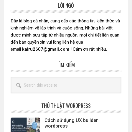
LỜI NGỎ
Sidebar
chính
Đây là blog cá nhân, cung cấp các thông tin, kiến thức và
kinh nghiệm về lập trình và cuộc sống. Những bài viết
được mình sưu tập từ nhiều nguồn, mọi chi tiết liên quan
đến bản quyền xin vui lòng liên hệ qua
email
kairu2607@gmail.com
! Cám ơn rất nhiều.
TÌM KIẾM
Search
this
website
THỦ THUẬT WORDPRESS
Cách sử dụng UX builder
wordpress