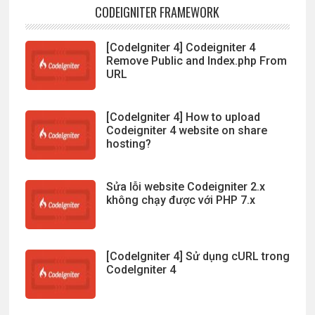
CODEIGNITER FRAMEWORK
[CodeIgniter 4] Codeigniter 4
Remove Public and Index.php From
URL
[CodeIgniter 4] How to upload
Codeigniter 4 website on share
hosting?
Sửa lỗi website Codeigniter 2.x
không chạy được với PHP 7.x
[CodeIgniter 4] Sử dụng cURL trong
CodeIgniter 4