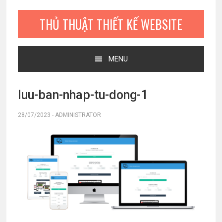
Bỏ
Skip
Bỏ
qua
to
qua
THỦ THUẬT THIẾT KẾ WEBSITE
primary
main
primary
navigation
content
sidebar
MENU
luu-ban-nhap-tu-dong-1
28/07/2023
-
ADMINISTRATOR