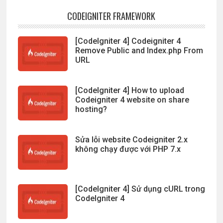
CODEIGNITER FRAMEWORK
[CodeIgniter 4] Codeigniter 4
Remove Public and Index.php From
URL
[CodeIgniter 4] How to upload
Codeigniter 4 website on share
hosting?
Sửa lỗi website Codeigniter 2.x
không chạy được với PHP 7.x
[CodeIgniter 4] Sử dụng cURL trong
CodeIgniter 4