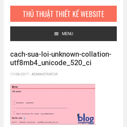
Bỏ
Skip
Bỏ
qua
to
qua
THỦ THUẬT THIẾT KẾ WEBSITE
primary
main
primary
navigation
content
sidebar
MENU
cach-sua-loi-unknown-collation-
utf8mb4_unicode_520_ci
17/08/2017
-
ADMINISTRATOR