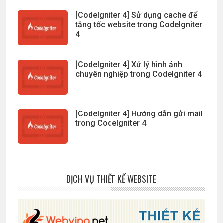
[CodeIgniter 4] Sử dụng cache để
tăng tốc website trong CodeIgniter
4
[CodeIgniter 4] Xử lý hình ảnh
chuyên nghiệp trong CodeIgniter 4
[CodeIgniter 4] Hướng dẫn gửi mail
trong CodeIgniter 4
DỊCH VỤ THIẾT KẾ WEBSITE