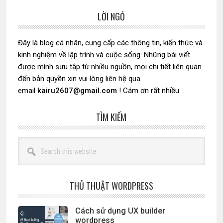
LỜI NGỎ
Sidebar
chính
Đây là blog cá nhân, cung cấp các thông tin, kiến thức và
kinh nghiệm về lập trình và cuộc sống. Những bài viết
được mình sưu tập từ nhiều nguồn, mọi chi tiết liên quan
đến bản quyền xin vui lòng liên hệ qua
email
kairu2607@gmail.com
! Cám ơn rất nhiều.
TÌM KIẾM
Search
this
website
THỦ THUẬT WORDPRESS
Cách sử dụng UX builder
wordpress