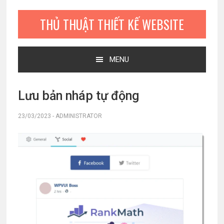
Bỏ
Skip
Bỏ
qua
to
qua
THỦ THUẬT THIẾT KẾ WEBSITE
primary
main
primary
navigation
content
sidebar
MENU
Lưu bản nháp tự động
23/03/2023
-
ADMINISTRATOR