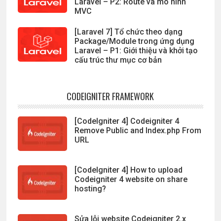
Laravel – P2: Route và mô hình
MVC
[Laravel 7] Tổ chức theo dạng
Package/Module trong ứng dụng
Laravel – P1: Giới thiệu và khởi tạo
cấu trúc thư mục cơ bản
CODEIGNITER FRAMEWORK
[CodeIgniter 4] Codeigniter 4
Remove Public and Index.php From
URL
[CodeIgniter 4] How to upload
Codeigniter 4 website on share
hosting?
Sửa lỗi website Codeigniter 2.x