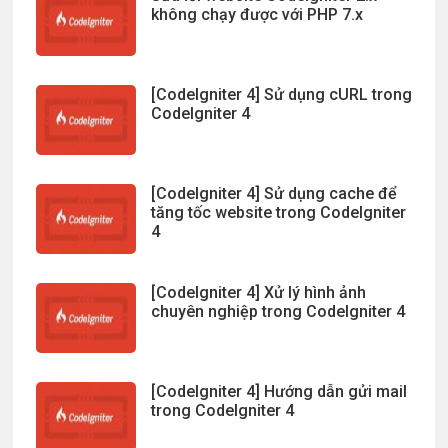
không chạy được với PHP 7.x
[CodeIgniter 4] Sử dụng cURL trong
CodeIgniter 4
[CodeIgniter 4] Sử dụng cache để
tăng tốc website trong CodeIgniter
4
[CodeIgniter 4] Xử lý hình ảnh
chuyên nghiệp trong CodeIgniter 4
[CodeIgniter 4] Hướng dẫn gửi mail
trong CodeIgniter 4