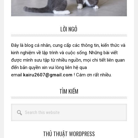
LỜI NGỎ
Sidebar
chính
Đây là blog cá nhân, cung cấp các thông tin, kiến thức và
kinh nghiệm về lập trình và cuộc sống. Những bài viết
được mình sưu tập từ nhiều nguồn, mọi chi tiết liên quan
đến bản quyền xin vui lòng liên hệ qua
email
kairu2607@gmail.com
! Cám ơn rất nhiều.
TÌM KIẾM
Search
this
website
THỦ THUẬT WORDPRESS