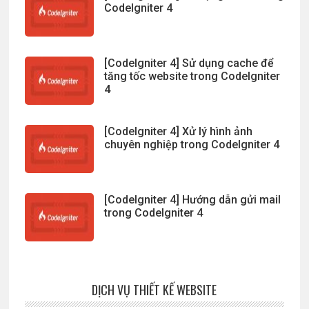
CodeIgniter 4
[CodeIgniter 4] Sử dụng cache để
tăng tốc website trong CodeIgniter
4
[CodeIgniter 4] Xử lý hình ảnh
chuyên nghiệp trong CodeIgniter 4
[CodeIgniter 4] Hướng dẫn gửi mail
trong CodeIgniter 4
DỊCH VỤ THIẾT KẾ WEBSITE