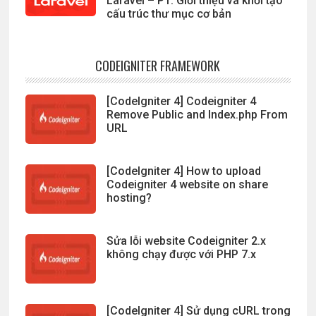
Laravel – P1: Giới thiệu và khởi tạo
cấu trúc thư mục cơ bản
CODEIGNITER FRAMEWORK
[CodeIgniter 4] Codeigniter 4
Remove Public and Index.php From
URL
[CodeIgniter 4] How to upload
Codeigniter 4 website on share
hosting?
Sửa lỗi website Codeigniter 2.x
không chạy được với PHP 7.x
[CodeIgniter 4] Sử dụng cURL trong