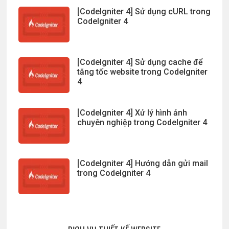
[CodeIgniter 4] Sử dụng cURL trong
CodeIgniter 4
[CodeIgniter 4] Sử dụng cache để
tăng tốc website trong CodeIgniter
4
[CodeIgniter 4] Xử lý hình ảnh
chuyên nghiệp trong CodeIgniter 4
[CodeIgniter 4] Hướng dẫn gửi mail
trong CodeIgniter 4