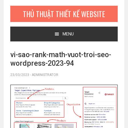
Bỏ
Skip
Bỏ
qua
to
qua
THỦ THUẬT THIẾT KẾ WEBSITE
primary
main
primary
navigation
content
sidebar
MENU
vi-sao-rank-math-vuot-troi-seo-
wordpress-2023-94
23/03/2023
-
ADMINISTRATOR