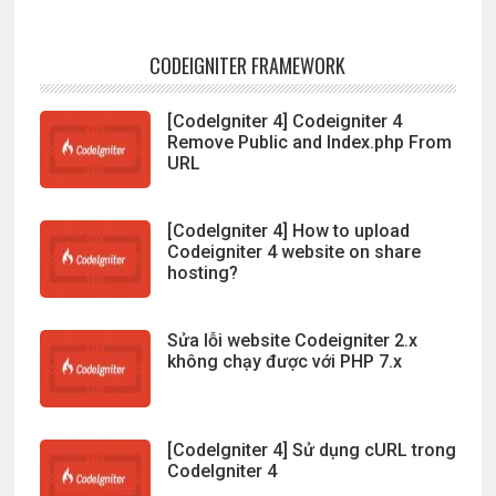
CODEIGNITER FRAMEWORK
[CodeIgniter 4] Codeigniter 4
Remove Public and Index.php From
URL
[CodeIgniter 4] How to upload
Codeigniter 4 website on share
hosting?
Sửa lỗi website Codeigniter 2.x
không chạy được với PHP 7.x
[CodeIgniter 4] Sử dụng cURL trong
CodeIgniter 4