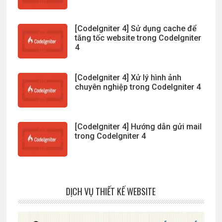
[CodeIgniter 4] Sử dụng cache để
tăng tốc website trong CodeIgniter
4
[CodeIgniter 4] Xử lý hình ảnh
chuyên nghiệp trong CodeIgniter 4
[CodeIgniter 4] Hướng dẫn gửi mail
trong CodeIgniter 4
DỊCH VỤ THIẾT KẾ WEBSITE