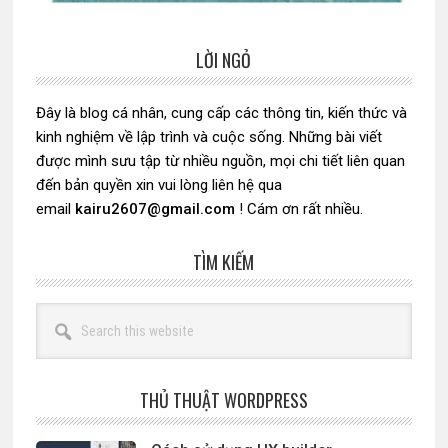
LỜI NGỎ
Sidebar
chính
Đây là blog cá nhân, cung cấp các thông tin, kiến thức và
kinh nghiệm về lập trình và cuộc sống. Những bài viết
được mình sưu tập từ nhiều nguồn, mọi chi tiết liên quan
đến bản quyền xin vui lòng liên hệ qua
email
kairu2607@gmail.com
! Cám ơn rất nhiều.
TÌM KIẾM
Search
this
website
THỦ THUẬT WORDPRESS