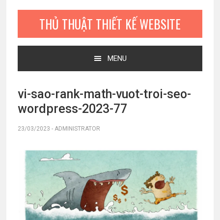
Bỏ
Skip
Bỏ
qua
to
qua
THỦ THUẬT THIẾT KẾ WEBSITE
primary
main
primary
navigation
content
sidebar
MENU
vi-sao-rank-math-vuot-troi-seo-
wordpress-2023-77
23/03/2023
-
ADMINISTRATOR